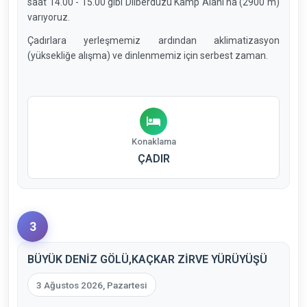
saat 14.00 - 15.00 gibi Dilberdüzü Kamp Alanı'na (2900 m)
varıyoruz.
Çadırlara yerleşmemiz ardından aklimatizasyon
(yüksekliğe alışma) ve dinlenmemiz için serbest zaman.
Konaklama
ÇADIR
3
BÜYÜK DENİZ GÖLÜ,KAÇKAR ZİRVE YÜRÜYÜŞÜ
3 Ağustos 2026, Pazartesi