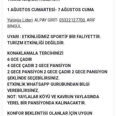
1 AĞUSTOS CUMARTESİ- 7 AĞUSTOS CUMA
Yürüyüş Lideri
: ALPAY GİRİT-
05322127700
, ARİF
BİNGÜL
UYARI : ETKİNLİĞİMİZ SPORTİF BİR FALİYETTİR.
TURİZM ETKİNLİĞİ DEĞİLDİR.
KONAKLAMALA TERCİHİNİZİ
6 GCE ÇADIR
4 GECE ÇADIR 2 GECE PANSİYON
2 GECE PANSİYON 2 GECE ÇADIR 2 GECE PANSİYON
ŞEKLİNDE SEÇEBİLİRSİNİZ.
ETKİNLİK WHATSAPP GURUBUNDAN BİLGİ
VEREBİLİRSİNİZ.
NOT: YAYLALAR KÖYÜ VE KAVRUN YAYLASINDA
YEREL BİR PANSİYONDA KALINACAKTIR.
KONFOR BEKLENTİSİ OLANLAR İÇİN UYGUN