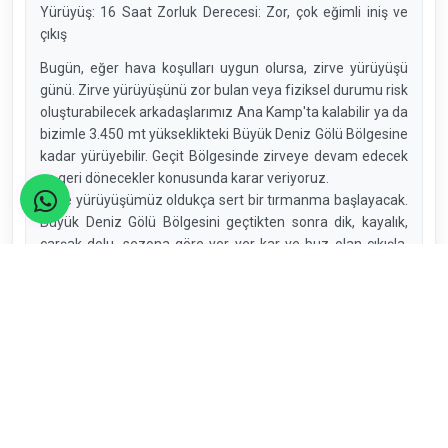
Yürüyüş: 16 Saat Zorluk Derecesi: Zor, çok eğimli iniş ve
çıkış
Bugün, eğer hava koşulları uygun olursa, zirve yürüyüşü
günü. Zirve yürüyüşünü zor bulan veya fiziksel durumu risk
oluşturabilecek arkadaşlarımız Ana Kamp'ta kalabilir ya da
bizimle 3.450 mt yükseklikteki Büyük Deniz Gölü Bölgesine
kadar yürüyebilir. Geçit Bölgesinde zirveye devam edecek
ve geri dönecekler konusunda karar veriyoruz.
Zirve yürüyüşümüz oldukça sert bir tırmanma başlayacak.
Büyük Deniz Gölü Bölgesini geçtikten sonra dik, kayalık,
çarşak dolu, sezona göre yer yer kar ve buz olan çıkışla,
3937 metrede Karadeniz’in en yüksek noktasına, Kaçkar
Dağı’nın zirvesine ulaşıyoruz. Zirveye varmak birçoğumuz
için önemli bir deneyim olacak.
Hava koşullarına bağlı olarak zirvede yarım saat kadar
kalıyoruz ve inişe geçiyoruz. Aynı rotadan kampımıza
dönüyoruz.