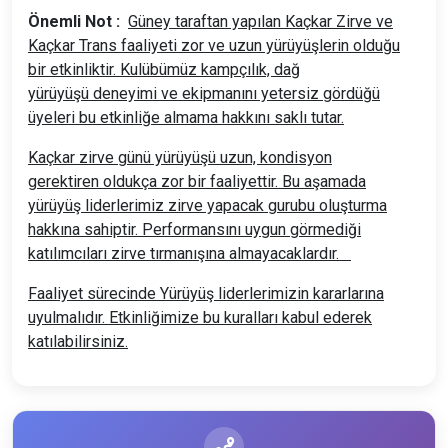
Önemli Not :
Güney taraftan yapılan Kaçkar Zirve ve
Kaçkar Trans faaliyeti zor ve uzun yürüyüşlerin olduğu
bir etkinliktir. Kulübümüz kampçılık, dağ
yürüyüşü deneyimi ve ekipmanını yetersiz gördüğü
üyeleri bu etkinliğe almama hakkını saklı tutar.
Kaçkar zirve günü yürüyüşü uzun, kondisyon
gerektiren oldukça zor bir faaliyettir. Bu aşamada
yürüyüş liderlerimiz zirve yapacak gurubu oluşturma
hakkına sahiptir. Performansını uygun görmediği
katılımcıları zirve tırmanışına almayacaklardır.
Faaliyet sürecinde Yürüyüş liderlerimizin kararlarına
uyulmalıdır. Etkinliğimize bu kuralları kabul ederek
katılabilirsiniz.