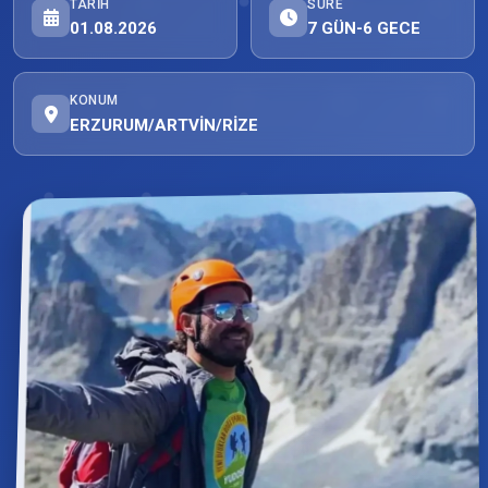
TARIH
SÜRE
01.08.2026
7 GÜN-6 GECE
KONUM
ERZURUM/ARTVİN/RİZE