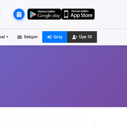
sal
İletişim
Giriş
Üye Ol