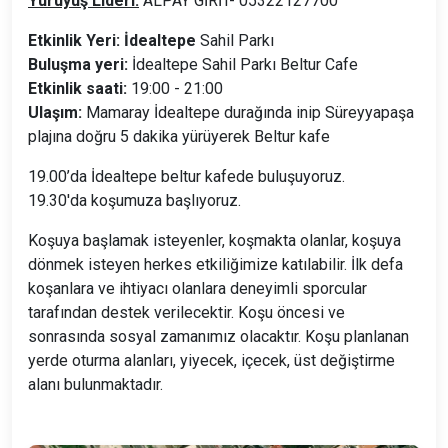
Yürüyüş Lideri:
ALPAY GİRİT- 05322127700
Etkinlik Yeri: İdealtepe
Sahil Parkı
Buluşma yeri:
İdealtepe Sahil Parkı Beltur Cafe
Etkinlik saati:
19:00 - 21:00
Ulaşım:
Mamaray İdealtepe durağında inip Süreyyapaşa
plajına doğru 5 dakika yürüyerek Beltur kafe
19.00’da İdealtepe beltur kafede buluşuyoruz.
19.30'da koşumuza başlıyoruz.
Koşuya başlamak isteyenler, koşmakta olanlar, koşuya
dönmek isteyen herkes etkiliğimize katılabilir. İlk defa
koşanlara ve ihtiyacı olanlara deneyimli sporcular
tarafından destek verilecektir. Koşu öncesi ve
sonrasında sosyal zamanımız olacaktır. Koşu planlanan
yerde oturma alanları, yiyecek, içecek, üst değiştirme
alanı bulunmaktadır.