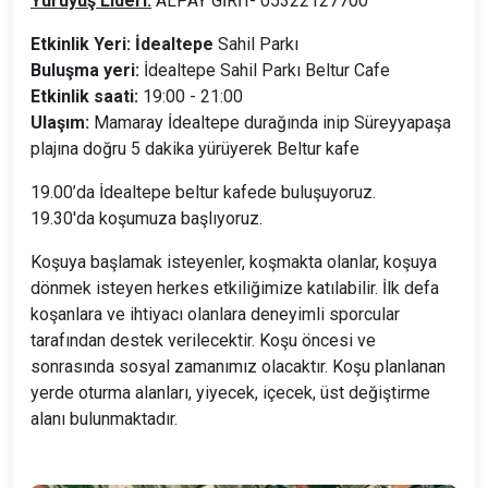
Yürüyüş Lideri:
ALPAY GİRİT- 05322127700
Etkinlik Yeri: İdealtepe
Sahil Parkı
Buluşma yeri:
İdealtepe Sahil Parkı Beltur Cafe
Etkinlik saati:
19:00 - 21:00
Ulaşım:
Mamaray İdealtepe durağında inip Süreyyapaşa
plajına doğru 5 dakika yürüyerek Beltur kafe
19.00’da İdealtepe beltur kafede buluşuyoruz.
19.30'da koşumuza başlıyoruz.
Koşuya başlamak isteyenler, koşmakta olanlar, koşuya
dönmek isteyen herkes etkiliğimize katılabilir. İlk defa
koşanlara ve ihtiyacı olanlara deneyimli sporcular
tarafından destek verilecektir. Koşu öncesi ve
sonrasında sosyal zamanımız olacaktır. Koşu planlanan
yerde oturma alanları, yiyecek, içecek, üst değiştirme
alanı bulunmaktadır.