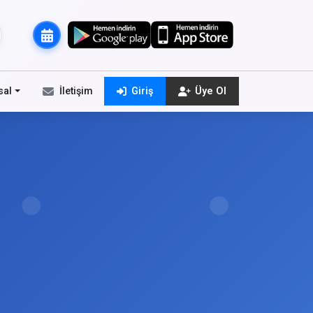
sal
İletişim
Giriş
Üye Ol