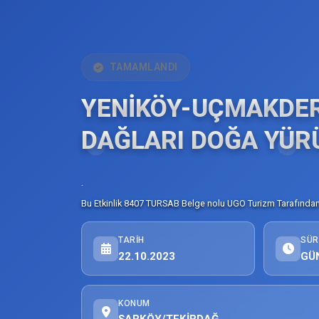
TAMAMLANDI
YENİKÖY-UÇMAKDE
DAĞLARI DOĞA YÜR
.
Bu Etkinlik 8407 TURSAB Belge nolu UGO Turizm Tarafından 
TARIH
SÜR
22.10.2023
GÜ
KONUM
ŞARKÖY/TEKİRDAĞ