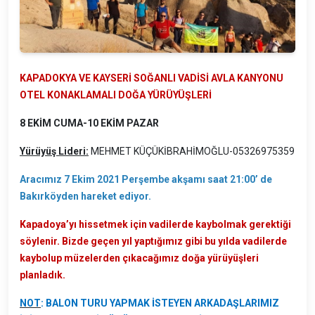
KAPADOKYA VE KAYSERİ SOĞANLI VADİSİ AVLA KANYONU
OTEL KONAKLAMALI DOĞA YÜRÜYÜŞLERİ
8 EKİM CUMA-10 EKİM PAZAR
Yürüyüş Lideri:
MEHMET KÜÇÜKİBRAHİMOĞLU-05326975359
Aracımız 7 Ekim 2021 Perşembe akşamı saat 21:00’ de
Bakırköyden hareket ediyor.
Kapadoya’yı hissetmek için vadilerde kaybolmak gerektiği
söylenir. Bizde geçen yıl yaptığımız gibi bu yılda vadilerde
kaybolup müzelerden çıkacağımız doğa yürüyüşleri
planladık.
NOT
: BALON TURU YAPMAK İSTEYEN ARKADAŞLARIMIZ