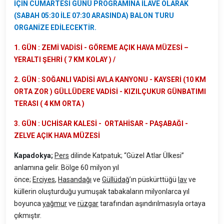
İÇİN CUMARTESİ GÜNÜ PROGRAMINA İLAVE OLARAK
(SABAH 05:30 İLE 07:30 ARASINDA) BALON TURU
ORGANİZE EDİLECEKTİR.
1. GÜN : ZEMİ VADİSİ - GÖREME AÇIK HAVA MÜZESİ –
YERALTI ŞEHRİ ( 7 KM KOLAY ) /
2. GÜN : SOĞANLI VADİSİ AVLA KANYONU - KAYSERİ (10 KM
ORTA ZOR ) GÜLLÜDERE VADİSİ - KIZILÇUKUR GÜNBATIMI
TERASI ( 4 KM ORTA )
3. GÜN : UCHİSAR KALESİ - ORTAHİSAR - PAŞABAĞI -
ZELVE AÇIK HAVA MÜZESİ
Kapadokya;
Pers
dilinde Katpatuk; “Güzel Atlar Ülkesi”
anlamına gelir. Bölge 60 milyon yıl
önce;
Erciyes
,
Hasandağı
ve
Güllüdağ
’ın püskürttüğü
lav
ve
küllerin oluşturduğu yumuşak tabakaların milyonlarca yıl
boyunca
yağmur
ve
rüzgar
tarafından aşındırılmasıyla ortaya
çıkmıştır.