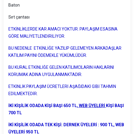
Baton
Sırt çantası
ETKİNLİKLERDE KAR AMACI YOKTUR. PAYLAŞIM ESASINA
GÖRE MALİYETLENDİRİLİYOR.
BU NEDENLE ETKİNLİĞE YAZILIP GELEMEYEN ARKADAŞLAR
KATILIM PAYINI ÖDEMEKLE YÜKÜMLÜDÜR.
BU KURAL ETKİNLİĞE GELEN KATILIMCILARIN HAKLARINI
KORUMAK ADINA UYGULANMAKTADIR.
ETKİNLİK PAYLAŞIM ÜCRETLERİ AŞAĞIDAKİ GİBİ TAHMİN
EDİLMEKTEDİR.
İKİ KİŞİLİK ODADA KİŞİ BAŞI 650 TL,
WEB ÜYELERİ
KİŞİ BAŞI
700 TL
İKİ KİŞİLİK ODADA TEK KİŞİ: DERNEK ÜYELERİ : 900 TL, WEB
ÜYELERİ 950 TL