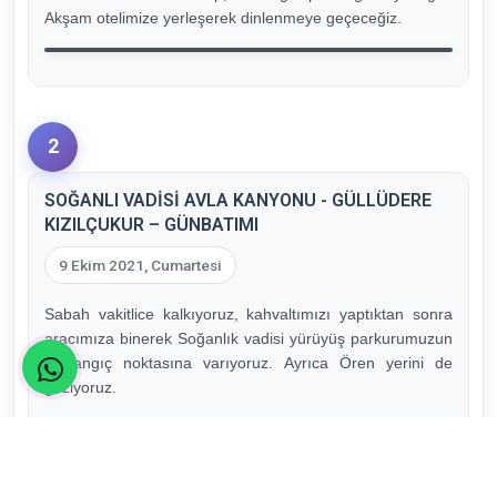
Akşam otelimize yerleşerek dinlenmeye geçeceğiz.
2
SOĞANLI VADİSİ AVLA KANYONU - GÜLLÜDERE
KIZILÇUKUR – GÜNBATIMI
9 Ekim 2021, Cumartesi
Sabah vakitlice kalkıyoruz, kahvaltımızı yaptıktan sonra
aracımıza binerek Soğanlık vadisi yürüyüş parkurumuzun
başlangıç noktasına varıyoruz. Ayrıca Ören yerini de
geziyoruz.
Kayseri’nin çok bilinmeyen ve keşfedilmesi gereken
gizemli vadisi Soğanlı Vadisi, peri bacaları ve doğal
güzelliği ile dikkat çekici bir yerdir. Vadi, konum olarak