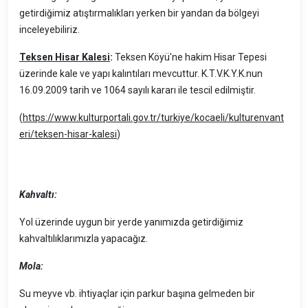
getirdiğimiz atıştırmalıkları yerken bir yandan da bölgeyi
inceleyebiliriz.
Teksen Hisar Kalesi
:
Teksen Köyü'ne hakim Hisar Tepesi
üzerinde kale ve yapı kalıntıları mevcuttur. K.T.V.K.Y.K.nun
16.09.2009 tarih ve 1064 sayılı kararı ile tescil edilmiştir.
(
https://www.kulturportali.gov.tr/turkiye/kocaeli/kulturenvant
eri/teksen-hisar-kalesi
)
Kahvaltı:
Yol üzerinde uygun bir yerde yanımızda getirdiğimiz
kahvaltılıklarımızla yapacağız.
Mola:
Su meyve vb. ihtiyaçlar için parkur başına gelmeden bir