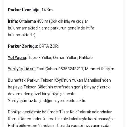
Parkur Uzunluğu
:
14 Km
İrtifa
:
Ortalama 450 m (Çok dik iniş ve çıkışlar
bulunmamaktadır, ama parkurun genelinde irtifa
bulunmaktadır)
Parkur Zorluğu
:
ORTA ZOR
Yol Yapısı
:
Toprak Yollar, Orman Yolları, Patikalar
Yürüyüş Lideri:
Esat Çoban-05353243217, Mehmet İbirişim
Bu haftaki Parkur, Teksen Köyü’nün Yukarı Mahallesi’nden
başlayıp Teksen Göletinin etrafından geniş bir yay çizerek
devam eden güzel bir yürüyüş olacak .
Yürüyüşümüz başladığımız yerde bitecektir.
Dönüşe geçtiğimiz bölümde “Hisar Kale” olarak adlandırılan
Roma Döneminden kalma bir kale kalıntısıyla karşılaşacağız.
Hatta öğle yemeği molasını burada yapabiliriz; yanımızda