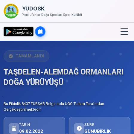
YUDOSK
Yeni Ufuklar Doğa Sporları Spor Kulübü
TAMAMLANDI
TAŞDELEN-ALEMDAĞ ORMANLARI
DOĞA YÜRÜYÜŞÜ
.
Bu Etkinlik 8407 TURSAB Belge nolu UGO Turizm Tarafından
Gerçekleştirilmektedir.
TARIH
SÜRE
09.02.2022
GÜNÜBİRLİK