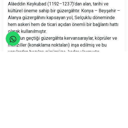
Alâeddin Keykubad (1192–1237)’dan alan, tarihi ve
kültürel öneme sahip bir güzergâhtır. Konya – Beyşehir –
Alanya güzergâhını kapsayan yol, Selçuklu döneminde
hem askeri hem de ticari açıdan önemli bir bağlantı hattı
olarak kullanılmıştır.
Bu yolun geçtiği güzergâhta kervansaraylar, köprüler ve
menziller (konaklama noktaları) inşa edilmiş ve bu
yapılardan bazıları günümüze kadar ulaşmıştır.
KİLİSTRA TARİHİ
Kilistra Antik Kenti, Konya’nın Meram ilçesine bağlı
Gökyurt Köyü sınırları içinde yer alır ve şehir merkezine
yaklaşık 45 kilometre uzaklıktadır.
Kilistra, tarih boyunca önemli bir yerleşim merkezi