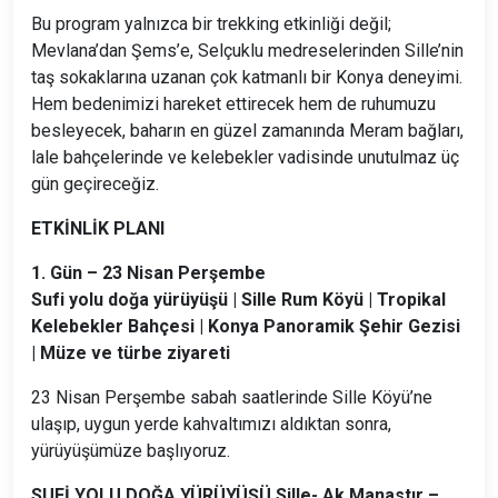
Bu program yalnızca bir trekking etkinliği değil;
Mevlana’dan Şems’e, Selçuklu medreselerinden Sille’nin
taş sokaklarına uzanan çok katmanlı bir Konya deneyimi.
Hem bedenimizi hareket ettirecek hem de ruhumuzu
besleyecek, baharın en güzel zamanında Meram bağları,
lale bahçelerinde ve kelebekler vadisinde unutulmaz üç
gün geçireceğiz.
ETKİNLİK PLANI
1. Gün – 23 Nisan Perşembe
Sufi yolu doğa yürüyüşü | Sille Rum Köyü | Tropikal
Kelebekler Bahçesi | Konya Panoramik Şehir Gezisi
| Müze ve türbe ziyareti
23 Nisan Perşembe sabah saatlerinde Sille Köyü’ne
ulaşıp, uygun yerde kahvaltımızı aldıktan sonra,
yürüyüşümüze başlıyoruz.
SUFİ YOLU DOĞA YÜRÜYÜŞÜ Sille- Ak Manastır –