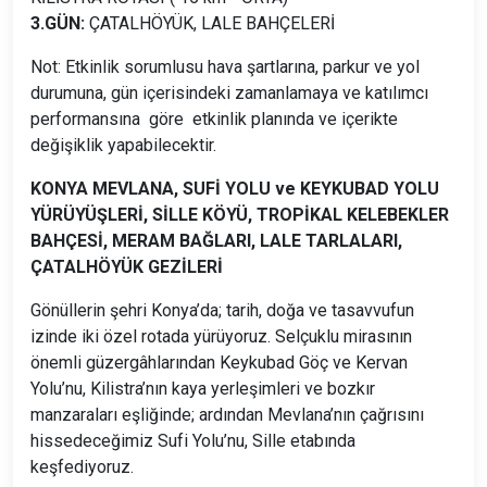
3.GÜN:
ÇATALHÖYÜK, LALE BAHÇELERİ
Not: Etkinlik sorumlusu hava şartlarına, parkur ve yol
durumuna, gün içerisindeki zamanlamaya ve katılımcı
performansına göre etkinlik planında ve içerikte
değişiklik yapabilecektir.
KONYA MEVLANA, SUFİ YOLU ve KEYKUBAD YOLU
YÜRÜYÜŞLERİ, SİLLE KÖYÜ, TROPİKAL KELEBEKLER
BAHÇESİ, MERAM BAĞLARI, LALE TARLALARI,
ÇATALHÖYÜK GEZİLERİ
Gönüllerin şehri Konya’da; tarih, doğa ve tasavvufun
izinde iki özel rotada yürüyoruz. Selçuklu mirasının
önemli güzergâhlarından Keykubad Göç ve Kervan
Yolu’nu, Kilistra’nın kaya yerleşimleri ve bozkır
manzaraları eşliğinde; ardından Mevlana’nın çağrısını
hissedeceğimiz Sufi Yolu’nu, Sille etabında
keşfediyoruz.