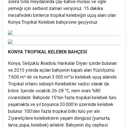
sonra Sille meydanında çay-kahve molası ve öğle
yemeği için serbest zaman veriyoruz. 15 dakika
mesafedeki binlerce tropikal kelebeğin uçuş alanı olan
Konya Tropikal Kelebek bahçesine geçiyoruz.
KONYA TROPİKAL KELEBEK BAHÇESİ
Konya, Selçuklu Anadolu Harikalar Diyarı içinde bulunan
ve 2015 yılında açılan bahçenin kapalı alan Yüzölçümü
7.600 m² dir ve bunun 3.500 m²’si kelebek uçuş alanıdır.
Tropikal ortamı sebepli Kelebekler vadisi olarak da
bilinir. İçeride sıcaklık 26-28 °C, nem oranı %80
civarındadır. Bahçede 15’ten fazla tropikal kelebek türü
yaşamakta ve yıl boyunca 20.000’in üzerinde kelebek
bulunur. 100’den fazla tropikal bitki türü yer alır.
Ziyaretçilere kelebeklerin yaşam döngüsü (yumurta,
larva, pupa, kelebek) anlatılır. Bahçenin dış cephesi