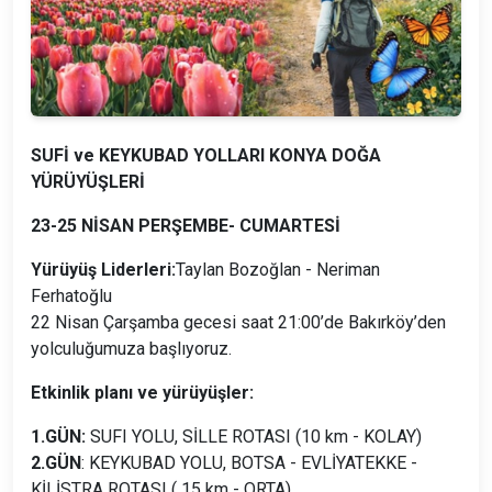
SUFİ ve KEYKUBAD YOLLARI KONYA DOĞA
YÜRÜYÜŞLERİ
23-25 NİSAN PERŞEMBE- CUMARTESİ
Yürüyüş Liderleri:
Taylan Bozoğlan - Neriman
Ferhatoğlu
22 Nisan Çarşamba gecesi saat 21:00’de Bakırköy’den
yolculuğumuza başlıyoruz.
Etkinlik planı ve yürüyüşler:
1.GÜN:
SUFI YOLU, SİLLE ROTASI (10 km - KOLAY)
2.GÜN
: KEYKUBAD YOLU, BOTSA - EVLİYATEKKE -
KİLİSTRA ROTASI ( 15 km - ORTA)