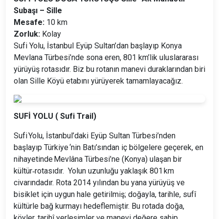
Subaşı – Sille
Mesafe:
10 km
Zorluk:
Kolay
Sufi Yolu, İstanbul Eyüp Sultan’dan başlayıp Konya
Mevlana Türbesi’nde sona eren, 801 km’lik uluslararası
yürüyüş rotasıdır. Biz bu rotanın manevi duraklarından biri
olan Sille Köyü etabını yürüyerek tamamlayacağız.
SUFİ YOLU ( Sufi Trail)
Sufi Yolu, İstanbul’daki Eyüp Sultan Türbesi’nden
başlayıp Türkiye ‘nin Batı’sından iç bölgelere geçerek, en
nihayetinde Mevlâna Türbesi’ne (Konya) ulaşan bir
kültür‑rotasıdır. Yolun uzunluğu yaklaşık 801 km
civarındadır. Rota 2014 yılından bu yana yürüyüş ve
bisiklet için uygun hale getirilmiş; doğayla, tarihle, sufî
kültürle bağ kurmayı hedeflemiştir. Bu rotada doğa,
köyler, tarihî yerleşimler ve manevi değere sahip