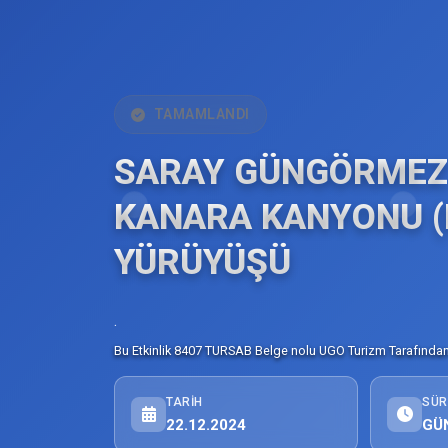
TAMAMLANDI
SARAY GÜNGÖRMEZ
KANARA KANYONU (
YÜRÜYÜŞÜ
.
Bu Etkinlik 8407 TURSAB Belge nolu UGO Turizm Tarafından 
TARIH
SÜR
22.12.2024
GÜ