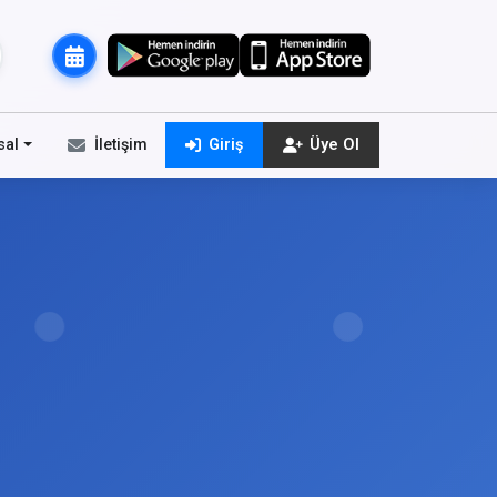
sal
İletişim
Giriş
Üye Ol