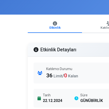
Etkinlik
Katıl
Etkinlik Detayları
Katılımcı Durumu
36
0
/
Limit
Kalan
Tarih
Süre
22.12.2024
GÜNÜBİRLİK