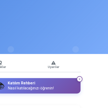
klar
Uyarılar
Katılım Rehberi
📚
Nasıl katılacağınızı öğrenin!