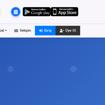
sal
İletişim
Giriş
Üye Ol