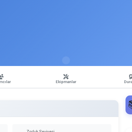
ımcılar
Ekipmanlar
Dura
Zorluk Seviyesi