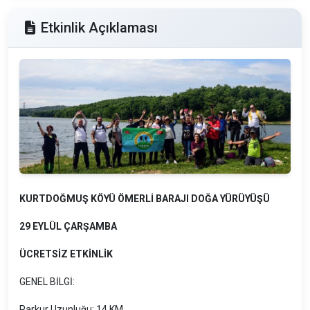
Etkinlik Açıklaması
KURTDOĞMUŞ KÖYÜ ÖMERLİ BARAJI DOĞA YÜRÜYÜŞÜ
29 EYLÜL ÇARŞAMBA
ÜCRETSİZ ETKİNLİK
GENEL BİLGİ:
Parkur Uzunluğu
: 14 KM