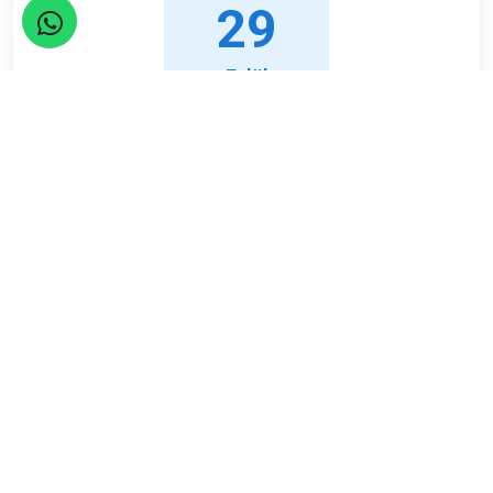
29
Eylül
Çarşamba
Limit
Kalan
20
0
Kişi
Kişi
ETKİNLİK TAMAMLANDI