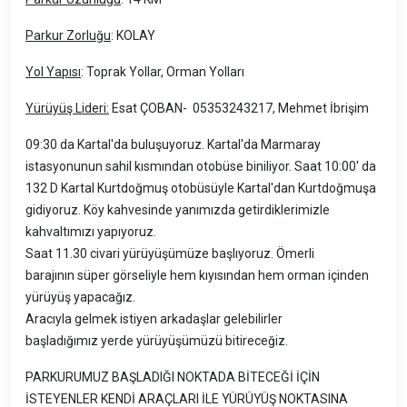
Parkur Zorluğu
: KOLAY
Yol Yapısı
: Toprak Yollar, Orman Yolları
Yürüyüş Lideri:
Esat ÇOBAN- 05353243217, Mehmet İbrişim
09:30 da Kartal'da buluşuyoruz. Kartal'da Marmaray
istasyonunun sahil kısmından otobüse biniliyor. Saat 10:00' da
132 D Kartal Kurtdoğmuş otobüsüyle Kartal'dan Kurtdoğmuşa
gidiyoruz. Köy kahvesinde yanımızda getirdiklerimizle
kahvaltımızı yapıyoruz.
Saat 11.30 civari yürüyüşümüze başlıyoruz. Ömerli
barajının süper görseliyle hem kıyısından hem orman içinden
yürüyüş yapacağız.
Aracıyla gelmek istiyen arkadaşlar gelebilirler
başladığımız yerde yürüyüşümüzü bitireceğiz.
PARKURUMUZ BAŞLADIĞI NOKTADA BİTECEĞİ İÇİN
İSTEYENLER KENDİ ARAÇLARI İLE YÜRÜYÜŞ NOKTASINA