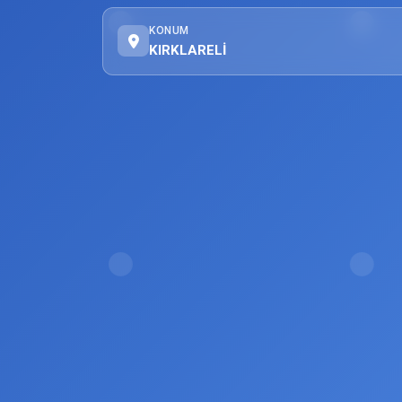
KONUM
KIRKLARELİ