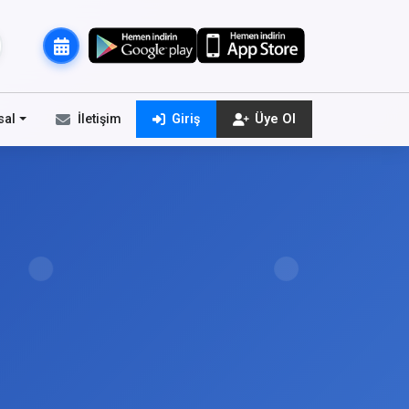
sal
İletişim
Giriş
Üye Ol