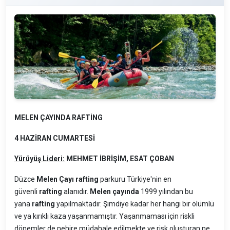
MELEN ÇAYINDA RAFTİNG
4 HAZİRAN CUMARTESİ
Yürüyüş Lideri:
MEHMET İBRİŞİM, ESAT ÇOBAN
Düzce
Melen Çayı rafting
parkuru Türkiye'nin en
güvenli
rafting
alanıdır.
Melen çayında
1999 yılından bu
yana
rafting
yapılmaktadır. Şimdiye kadar her hangi bir ölümlü
ve ya kırıklı kaza yaşanmamıştır. Yaşanmaması için riskli
dönemler de nehire müdahale edilmekte ve risk oluşturan ne