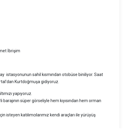
et İbrişim
ay istasyonunun sahil kısmından otobüse biniliyor. Saat
rtal'dan Kurtdoğmuşa gidiyoruz.
ltımızı yapıyoruz.
i barajının süper görseliyle hem kıyısından hem orman
 isteyen katılımcılarımız kendi araçları ile yürüyüş