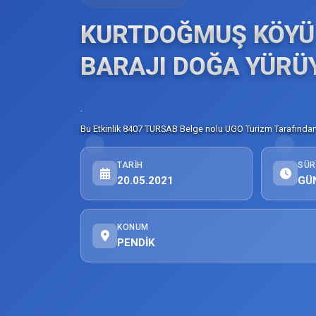
KURTDOĞMUŞ KÖYÜ
BARAJI DOĞA YÜRÜ
.
Bu Etkinlik 8407 TURSAB Belge nolu UGO Turizm Tarafından 
TARIH
SÜR
20.05.2021
GÜ
KONUM
PENDİK