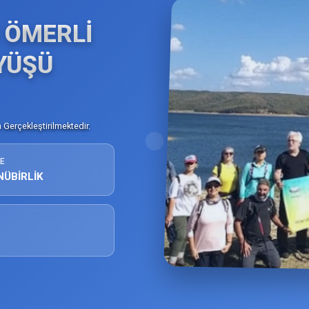
 ÖMERLİ
YÜŞÜ
Gerçekleştirilmektedir.
E
NÜBİRLİK