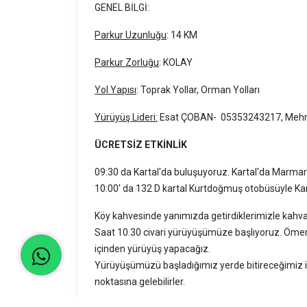
GENEL BİLGİ:
Parkur Uzunluğu
: 14 KM
Parkur Zorluğu
: KOLAY
Yol Yapısı
: Toprak Yollar, Orman Yolları
Yürüyüş Lideri:
Esat ÇOBAN- 05353243217, Mehm
ÜCRETSİZ ETKİNLİK
09:30 da Kartal'da buluşuyoruz. Kartal'da Marmar
10:00' da 132 D kartal Kurtdoğmuş otobüsüyle Ka
Köy kahvesinde yanımızda getirdiklerimizle kahva
Saat 10.30 civari yürüyüşümüze başlıyoruz. Ömerl
içinden yürüyüş yapacağız.
Yürüyüşümüzü başladığımız yerde bitireceğimiz için
noktasına gelebilirler.