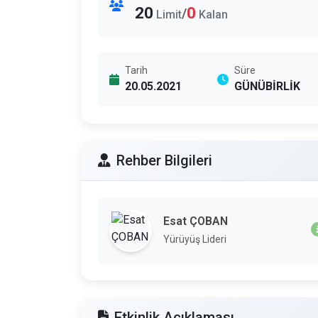
20
0
/
Limit
Kalan
Tarih
Süre
20.05.2021
GÜNÜBİRLİK
Rehber Bilgileri
Esat ÇOBAN
Yürüyüş Lideri
Etkinlik Açıklaması