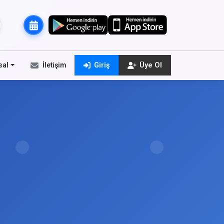
sal
İletişim
Giriş
Üye Ol