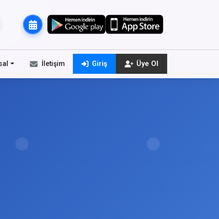
sal
İletişim
Giriş
Üye Ol