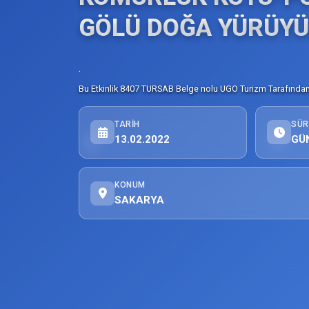
GÖLÜ DOĞA YÜRÜY
.
Bu Etkinlik 8407 TURSAB Belge nolu UGO Turizm Tarafından 
TARIH
SÜR
13.02.2022
GÜ
KONUM
SAKARYA