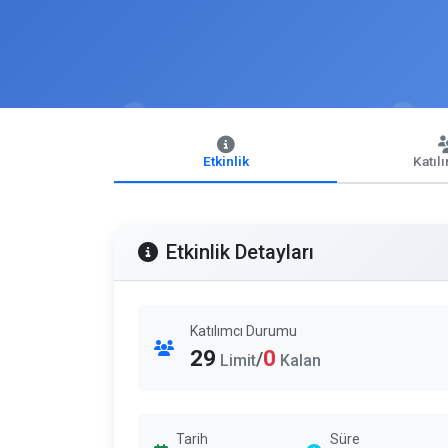
Etkinlik
Katıl
Etkinlik Detayları
Katılımcı Durumu
29
0
/
Limit
Kalan
Tarih
Süre