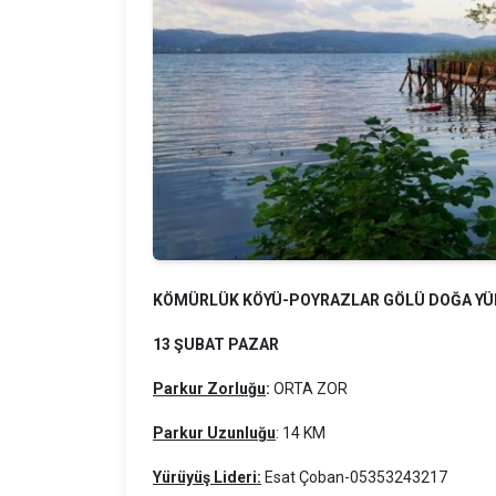
KÖMÜRLÜK KÖYÜ-POYRAZLAR GÖLÜ DOĞA Y
13 ŞUBAT PAZAR
Parkur Zorluğu
:
ORTA ZOR
Parkur Uzunluğu
: 14 KM
Yürüyüş Lideri:
Esat Çoban-05353243217