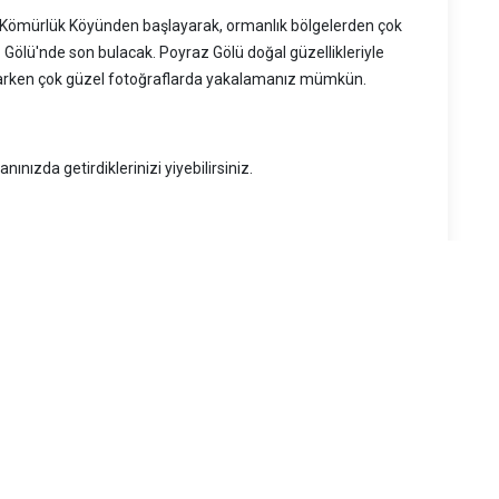
n Kömürlük Köyünden başlayarak, ormanlık bölgelerden çok
 Gölü'nde son bulacak. Poyraz Gölü doğal güzellikleriyle
parken çok güzel fotoğraflarda yakalamanız mümkün.
ınızda getirdiklerinizi yiyebilirsiniz.
kuruyemiş gibi gıdalar tercih edilmeli.
riz.