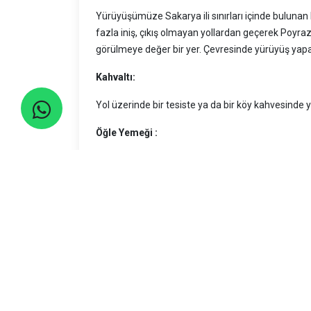
Yürüyüşümüze Sakarya ili sınırları içinde buluna
fazla iniş, çıkış olmayan yollardan geçerek Poyraz
görülmeye değer bir yer. Çevresinde yürüyüş ya
Kahvaltı:
Yol üzerinde bir tesiste ya da bir köy kahvesinde yan
Öğle Yemeği :
Atıştırmalıklarınızı yanınıza alıyorsunuz.Meyve ve 
Akşam Yemeği:
Duruma göre birlikte değerlendiri