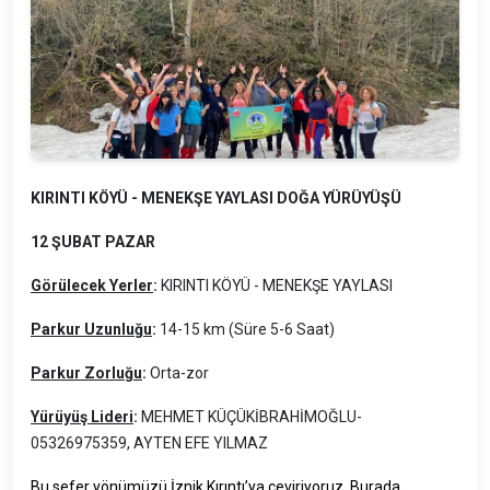
KIRINTI KÖYÜ - MENEKŞE YAYLASI DOĞA YÜRÜYÜŞÜ
12 ŞUBAT PAZAR
Görülecek Yerler
:
KIRINTI KÖYÜ - MENEKŞE YAYLASI
Parkur Uzunluğu
:
14-15 km (Süre 5-6 Saat)
Parkur Zorluğu
:
Orta-zor
Yürüyüş Lideri
:
MEHMET KÜÇÜKİBRAHİMOĞLU-
05326975359, AYTEN EFE YILMAZ
Bu sefer yönümüzü İznik Kırıntı’ya çeviriyoruz. Burada