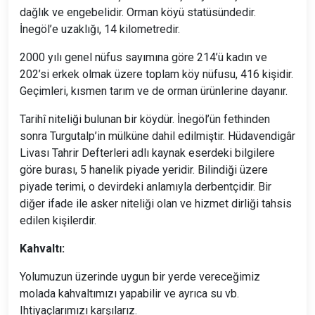
dağlık ve engebelidir. Orman köyü statüsündedir.
İnegöl’e uzaklığı, 14 kilometredir.
2000 yılı genel nüfus sayımına göre 214’ü kadın ve
202’si erkek olmak üzere toplam köy nüfusu, 416 kişidir.
Geçimleri, kısmen tarım ve de orman ürünlerine dayanır.
Tarihî niteliği bulunan bir köydür. İnegöl’ün fethinden
sonra Turgutalp’in mülküne dahil edilmiştir. Hüdavendigâr
Livası Tahrir Defterleri adlı kaynak eserdeki bilgilere
göre burası, 5 hanelik piyade yeridir. Bilindiği üzere
piyade terimi, o devirdeki anlamıyla derbentçidir. Bir
diğer ifade ile asker niteliği olan ve hizmet dirliği tahsis
edilen kişilerdir.
Kahvaltı:
Yolumuzun üzerinde uygun bir yerde vereceğimiz
molada kahvaltımızı yapabilir ve ayrıca su vb.
Ihtiyaçlarımızı karşılarız.