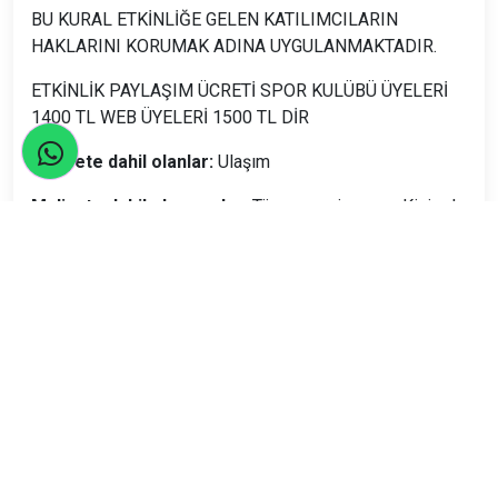
BU KURAL ETKİNLİĞE GELEN KATILIMCILARIN
HAKLARINI KORUMAK ADINA UYGULANMAKTADIR.
ETKİNLİK PAYLAŞIM ÜCRETİ SPOR KULÜBÜ ÜYELERİ
1400 TL WEB ÜYELERİ 1500 TL DİR
Maliyete dahil olanlar:
Ulaşım
Maliyete dahil olmayanlar:
Tüm yeme içme ve Kişisel
harcamalar
Seyahatler yasalara uygun şekilde TURSAB Acentaları
tarafından organize edilmektedir.