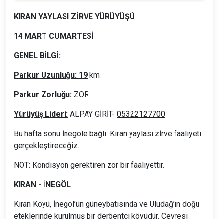
KIRAN YAYLASI ZİRVE YÜRÜYÜŞÜ
14 MART CUMARTESİ
GENEL BİLGİ:
Parkur Uzunluğu: 19
km
Parkur Zorluğu
:
ZOR
Yürüyüş Lideri:
ALPAY GİRİT-
05322127700
Bu hafta sonu İnegöle bağlı Kıran yaylası zİrve faaliyeti
gerçekleştireceğiz.
NOT: Kondisyon gerektiren zor bir faaliyettir.
KIRAN - İNEGÖL
Kıran Köyü, İnegöl’ün güneybatısında ve Uludağ’ın doğu
eteklerinde kurulmuş bir derbentçi köyüdür. Çevresi