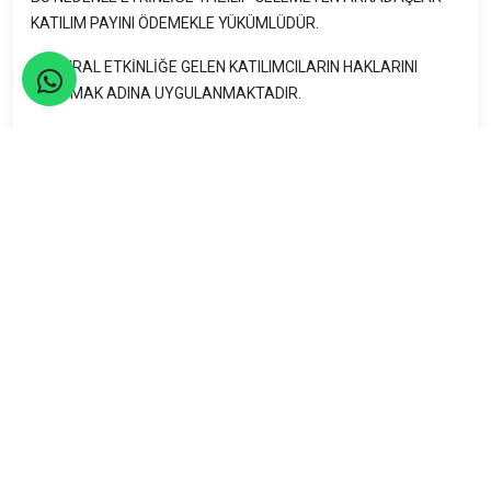
KATILIM PAYINI ÖDEMEKLE YÜKÜMLÜDÜR.
BU KURAL ETKİNLİĞE GELEN KATILIMCILARIN HAKLARINI
KORUMAK ADINA UYGULANMAKTADIR.
ETKİNLİK PAYLAŞIM ÜCRETİ;
KAHVALTI DAHİL KENDİ ÇADIRINDA DERNEK ÜYELERİ KİŞİ
BAŞI: 700 TL, WEB ÜYELERİ: 750 TL
Maliyete dahil olanlar:
Kamp yeri ücreti
Pazar sabah açık büfe kahvaltı
Ulaşım
Organizasyon
Seyahat Sigortası