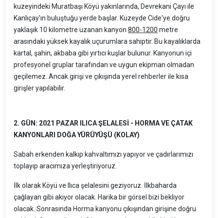
kuzeyindeki Muratbaşı Köyü yakınlarında, Devrekani Çayı ile
Kanlıçay'ın buluştuğu yerde başlar. Kuzeyde Cide'ye doğru
yaklaşık 10 kilometre uzanan kanyon
800-1200
metre
arasındaki yüksek kayalık uçurumlara sahiptir. Bu kayalıklarda
kartal, şahin, akbaba gibi yırtıcı kuşlar bulunur. Kanyonun içi
profesyonel gruplar tarafından ve uygun ekipman olmadan
geçilemez. Ancak girişi ve çıkışında yerel rehberler ile kısa
girişler yapılabilir.
2. GÜN: 2021 PAZAR ILICA ŞELALESİ - HORMA VE ÇATAK
KANYONLARI DOĞA YÜRÜYÜŞÜ (KOLAY)
Sabah erkenden kalkıp kahvaltımızı yapıyor ve çadırlarımızı
toplayıp aracımıza yerleştiriyoruz.
İlk olarak Köyü ve Ilıca şelalesini geziyoruz. İlkbaharda
çağlayan gibi akıyor olacak. Harika bir görsel bizi bekliyor
olacak. Sonrasında Horma kanyonu çıkışından girişine doğru