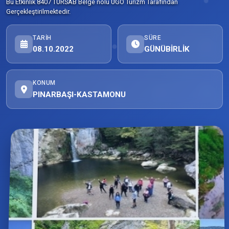
Bu Etkinlik 8407 TURSAB Belge nolu UGO Turizm Tarafından
Gerçekleştirilmektedir.
TARIH
SÜRE
08.10.2022
GÜNÜBİRLİK
KONUM
PINARBAŞI-KASTAMONU