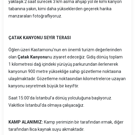
yaklaşık 2 saat sürecek 3 km asma ahşap yol ile kimi kanyon
tabanına yakın, kimi daha yükseklerden geçerek harika
manzaraları fotoğraflıyoruz.
ÇATAK KANYONU SEYİR TERASI
Öğlen üzeri Kastamonu’nun en önemli turizm değerlerinden
olan
Çatak Kanyonu
nu ziyaret edeceğiz. Gidiş dönüş toplam
1 kilometresi dağ içindeki yürüyüş parkurundan ilerlenerek
kanyonun 900 metre yüksekliğe sahip gözetleme noktasına
ulaşılmaktadır. Gözetleme noktasından kilometrelerce uzayan
kanyonu seyretmek büyük bir keyiftir.
Saat 15:00’da İstanbul’a dönüş yolculuğuna başlıyoruz.
Vakitlice İstanbul'da olmaya çalışacağız.
KAMP ALANIMIZ:
Kamp yerimizin bir tarafından ırmak, diğer
tarafından Ilıca kaynak suyu akmaktadır.