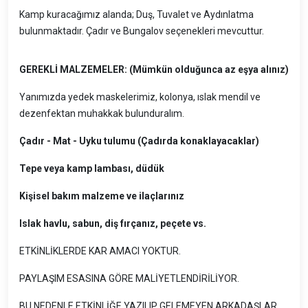
Kamp kuracağımız alanda; Duş, Tuvalet ve Aydınlatma
bulunmaktadır. Çadır ve Bungalov seçenekleri mevcuttur.
GEREKLİ MALZEMELER: (Mümkün olduğunca az eşya alınız)
Yanımızda yedek maskelerimiz, kolonya, ıslak mendil ve
dezenfektan muhakkak bulunduralım.
Çadır - Mat - Uyku tulumu (Çadırda konaklayacaklar)
Tepe veya kamp lambası, düdük
Kişisel bakım malzeme ve ilaçlarınız
Islak havlu, sabun, diş fırçanız, peçete vs.
ETKİNLİKLERDE KAR AMACI YOKTUR.
PAYLAŞIM ESASINA GÖRE MALİYETLENDİRİLİYOR.
BU NEDENLE ETKİNLİĞE YAZILIP GELEMEYEN ARKADAŞLAR