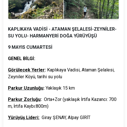
KAPLIKAYA VADİSİ - ATAMAN ŞELALESİ-ZEYNİLER-
SU YOLU- HARMANYERİ DOĞA YÜRÜYÜŞÜ
9 MAYIS CUMARTESİ
GENEL BİLGİ:
Görülecek Yerler
:
Kaplıkaya Vadisi, Ataman Şelalesi,
Zeyniler Köyü, tarihi su yolu
Parkur Uzunluğu
:
Yaklaşık 15 km
Parkur Zorluğu
:
Orta+Zor (yaklaşık İrtifa Kazancı: 700
m, İrtifa Kaybı:800m)
Yürüyüş Lideri:
Giray ŞENAY, Alpay GİRİT