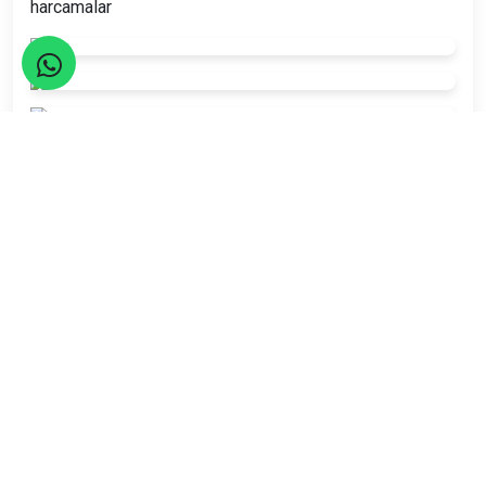
harcamalar
Seyahatler yasalara uygun şekilde TURSAB Acentaları
tarafından organize edilmektedir.
Katılım Rehberi
📚
Nasıl katılacağınızı öğrenin!
Katılım Bilgileri