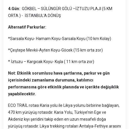
4.Gün:
GÖKBEL – SÜLÜNGÜR GÖLÜ –İZTUZU PLAJI (5 KM
ORTA ) - İSTANBUL'A DÖNÜŞ
Alternatif Parkurlar:
*Sarsala Koyu- Hamam Koyu-Sarsala Koyu (10 km Kolay)
*Çeştepe Mevkii-Ayten Koyu-Göcek (15 km orta zor)
* İztuzu – Kargıcak Koyu- Kışla ( 11 km orta zor)
Not: Etkinlik sorumlusu hava şartlarına, parkur ve gün
içerisindeki zamanlama durumuna, katılımcı
performansına göre etkinlik planında ve içerikte değişiklik
yapabilecektir.
ECO TRAİL rotası Karia yolu ile Likya yolunu birbirine bağlayan,
470 km yürüyüş rotasıdır. Karia Yolu, Türkiye’nin Ege ve
Akdeniz kıyı şeridini takip eden en uzun mesafeli doğa
yürüyüş rotasıdır. Likya trekking rotaları Antalya-Fethiye arasını