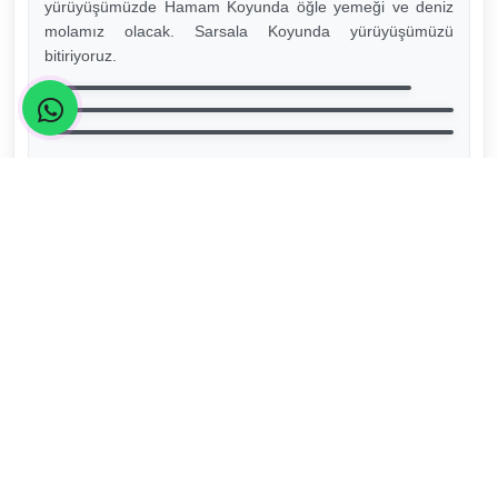
yürüyüşümüzde Hamam Koyunda öğle yemeği ve deniz
molamız olacak. Sarsala Koyunda yürüyüşümüzü
bitiriyoruz.
3
KIŞLA – AKÇABALIK KOYU – KIŞLA ( 9 KM
ORTA),RADAR TEPESİ-İZTUZU PLAJI (7 KM
ORTA),İZTUZU PLAJI DENİZ KEYFİ
21 Ekim 2023, Cumartesi
Kahvaltı sonrası aracımızla Kışla ya transfer oluyoruz.
Kargıcak Koyu manzarasını yukarıdan gördükten sonra
sandal ve zeytin ağaçlarının bulunduğu ormanlık alandan
devam eden yürüyüşümüzde araç yolunun bulunmadığı