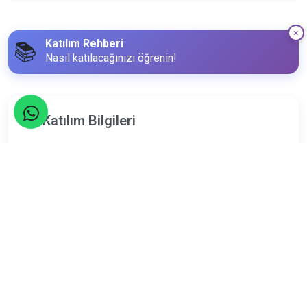
Katılım Rehberi
📚
Nasıl katılacağınızı öğrenin!
Katılım Bilgileri
8
Nisan
Çarşamba
Limit
Kalan
35
6
Kişi
Kişi