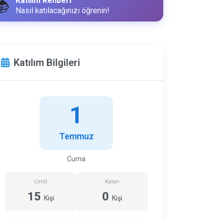
Katılım Rehberi
📚
Nasıl katılacağınızı öğrenin!
Katılım Bilgileri
1
Temmuz
Cuma
Limit
Kalan
15
0
Kişi
Kişi