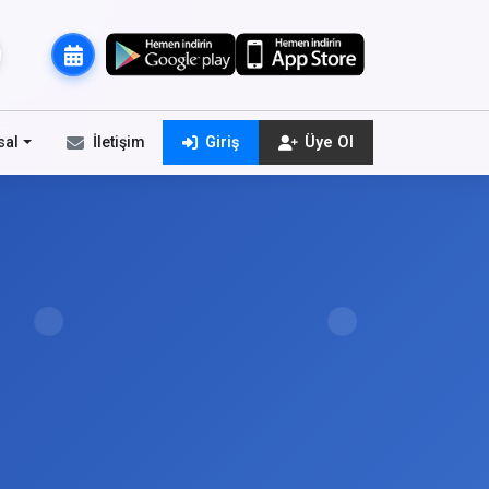
sal
İletişim
Giriş
Üye Ol