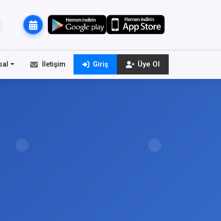
sal
İletişim
Giriş
Üye Ol