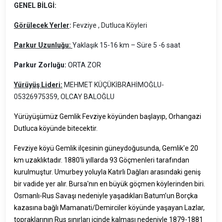
GENEL BİLGİ:
Görülecek Yerler
:
Fevziye , Dutluca Köyleri
Parkur Uzunluğu:
Yaklaşık 15-16 km – Süre 5 -6 saat
Parkur Zorluğu:
ORTA ZOR
Yürüyüş Lideri:
MEHMET KÜÇÜKİBRAHİMOĞLU-
05326975359, OLCAY BALOĞLU
Yürüyüşümüz Gemlik Fevziye köyünden başlayıp, Orhangazi
Dutluca köyünde bitecektir.
Fevziye köyü Gemlik ilçesinin güneydoğusunda, Gemlik'e 20
km uzaklıktadır. 1880'li yıllarda 93 Göçmenleri tarafından
kurulmuştur. Umurbey yoluyla Katırlı Dağları arasındaki geniş
bir vadide yer alır. Bursa'nın en büyük göçmen köylerinden biri.
Osmanlı-Rus Savaşı nedeniyle yaşadıkları Batum’un Borçka
kazasına bağlı Mamanati/Demirciler köyünde yaşayan Lazlar,
topraklarının Rus sınırları içinde kalması nedeniyle 1879-1881