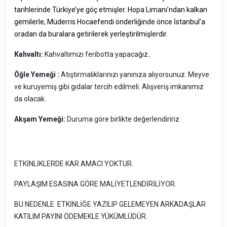
tarihlerinde Türkiye’ye göç etmişler. Hopa Limanı’ndan kalkan
gemilerle, Müderris Hocaefendi önderliğinde önce İstanbul’a
oradan da buralara getirilerek yerleştirilmişlerdir.
Kahvaltı:
Kahvaltımızı feribotta yapacağız..
Öğle Yemeği :
Atıştırmalıklarınızı yanınıza alıyorsunuz. Meyve
ve kuruyemiş gibi gıdalar tercih edilmeli. Alışveriş imkanımız
da olacak.
Akşam Yemeği:
Duruma göre birlikte değerlendiririz.
ETKİNLİKLERDE KAR AMACI YOKTUR.
PAYLAŞIM ESASINA GÖRE MALİYETLENDİRİLİYOR.
BU NEDENLE ETKİNLİĞE YAZILIP GELEMEYEN ARKADAŞLAR
KATILIM PAYINI ÖDEMEKLE YÜKÜMLÜDÜR.