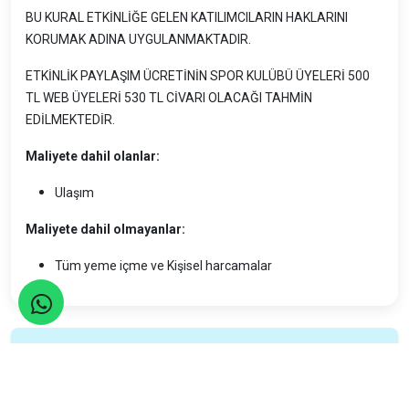
BU KURAL ETKİNLİĞE GELEN KATILIMCILARIN HAKLARINI
KORUMAK ADINA UYGULANMAKTADIR.
ETKİNLİK PAYLAŞIM ÜCRETİNİN SPOR KULÜBÜ ÜYELERİ 500
TL WEB ÜYELERİ 530 TL CİVARI OLACAĞI TAHMİN
EDİLMEKTEDİR.
Maliyete dahil olanlar:
Ulaşım
Maliyete dahil olmayanlar:
Tüm yeme içme ve Kişisel harcamalar
Seyahatler yasalara uygun şekilde TURSAB Acentaları
tarafından organize edilmektedir.