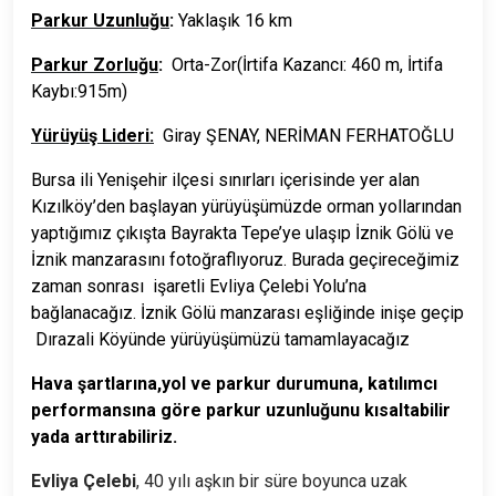
Parkur Uzunluğu
:
Yaklaşık 16 km
Parkur Zorluğu
:
Orta-Zor(İrtifa Kazancı: 460 m, İrtifa
Kaybı:915m)
Yürüyüş Lideri:
Giray ŞENAY, NERİMAN FERHATOĞLU
Bursa ili Yenişehir ilçesi sınırları içerisinde yer alan
Kızılköy’den başlayan yürüyüşümüzde orman yollarından
yaptığımız çıkışta Bayrakta Tepe’ye ulaşıp İznik Gölü ve
İznik manzarasını fotoğraflıyoruz. Burada geçireceğimiz
zaman sonrası işaretli Evliya Çelebi Yolu’na
bağlanacağız.
İznik Gölü manzarası eşliğinde inişe geçip
Dırazali Köyünde yürüyüşümüzü tamamlayacağız
Hava şartlarına,yol ve parkur durumuna, katılımcı
performansına göre parkur uzunluğunu kısaltabilir
yada arttırabiliriz.
Evliya Çelebi
, 40 yılı aşkın bir süre boyunca uzak