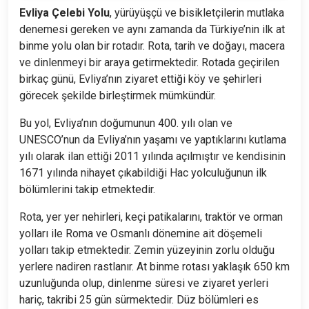
Evliya Çelebi Yolu
, yürüyüşçü ve bisikletçilerin mutlaka
denemesi gereken ve aynı zamanda da Türkiye’nin ilk at
binme yolu olan bir rotadır. Rota, tarih ve doğayı, macera
ve dinlenmeyi bir araya getirmektedir. Rotada geçirilen
birkaç günü, Evliya’nın ziyaret ettiği köy ve şehirleri
görecek şekilde birleştirmek mümkündür.
Bu yol, Evliya’nın doğumunun 400. yılı olan ve
UNESCO’nun da Evliya’nın yaşamı ve yaptıklarını kutlama
yılı olarak ilan ettiği 2011 yılında açılmıştır ve kendisinin
1671 yılında nihayet çıkabildiği Hac yolculuğunun ilk
bölümlerini takip etmektedir.
Rota, yer yer nehirleri, keçi patikalarını, traktör ve orman
yolları ile Roma ve Osmanlı dönemine ait döşemeli
yolları takip etmektedir. Zemin yüzeyinin zorlu olduğu
yerlere nadiren rastlanır. At binme rotası yaklaşık 650 km
uzunluğunda olup, dinlenme süresi ve ziyaret yerleri
hariç, takribi 25 gün sürmektedir. Düz bölümleri es