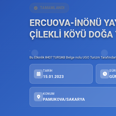
TAMAMLANDI
ERCUOVA-İNÖNÜ YA
ÇİLEKLİ KÖYÜ DOĞA
.
Bu Etkinlik 8407 TURSAB Belge nolu UGO Turizm Tarafından 
TARIH
SÜR
15.01.2023
GÜ
KONUM
PAMUKOVA/SAKARYA