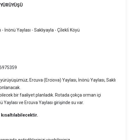
A YÜRÜYÜŞÜ
 - İnönü Yaylası - Saklıyayla - Çi̇lekli̇ Köyü
26975359
yürüyüşümüz; Ercuva (Erciova) Yaylası, İnönü Yaylası, Saklı
sonlanacak.
lebilecek bir faaliyet planladık. Rotada çokça orman içi
nü Yaylası ve Ercuva Yaylası girişinde su var.
ısaltılabilecektir.
ınızda getirdiklerinizi yiyebilirsiniz.