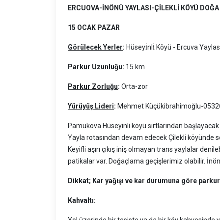
ERCUOVA-İNÖNÜ YAYLASI-ÇİLEKLİ KÖYÜ DOĞ
15 OCAK PAZAR
Görülecek Yerler
:
Hüseyi̇nli̇ Köyü - Ercuva Yaylası
Parkur Uzunluğu
:
15 km
Parkur Zorluğu
:
Orta-zor
Yürüyüş Lideri
:
Mehmet Küçükibrahimoğlu-053
Pamukova Hüseyinli köyü sırtlarından başlayacak 
Yayla rotasından devam edecek Çilekli köyünde 
Keyifli aşırı çıkış iniş olmayan trans yaylalar deni
patikalar var. Doğaçlama geçişlerimiz olabilir. İnö
Dikkat; Kar yağışı ve kar durumuna göre parkur k
Kahvaltı:
Yol üzerinde bir tesiste ya da bir köy kahvesinde yan