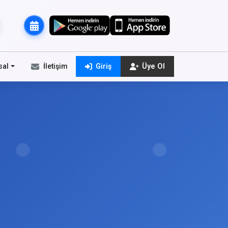
sal
İletişim
Giriş
Üye Ol