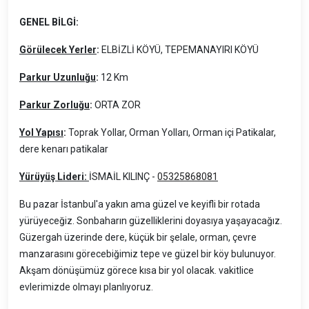
GENEL BİLGİ:
Görülecek Yerler
:
ELBİZLİ KÖYÜ, TEPEMANAYIRI KÖYÜ
Parkur Uzunluğu
:
12 Km
Parkur Zorluğu
:
ORTA ZOR
Yol Yapısı
:
Toprak Yollar, Orman Yolları, Orman içi Patikalar,
dere kenarı patikalar
Yürüyüş Lideri:
İSMAİL KILINÇ -
05325868081
Bu pazar İstanbul'a yakın ama güzel ve keyifli bir rotada
yürüyeceğiz. Sonbaharın güzelliklerini doyasıya yaşayacağız.
Güzergah üzerinde dere, küçük bir şelale, orman, çevre
manzarasını görecebiğimiz tepe ve güzel bir köy bulunuyor.
Akşam dönüşümüz görece kısa bir yol olacak. vakitlice
evlerimizde olmayı planlıyoruz.