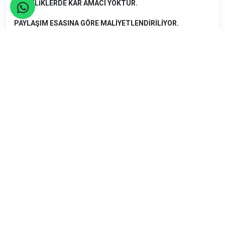
ETKİNLİKLERDE KAR AMACI YOKTUR.
PAYLAŞIM ESASINA GÖRE MALİYETLENDİRİLİYOR.
BU NEDENLE ETKİNLİĞE YAZILIP GELEMEYEN
ARKADAŞLAR KATILIM PAYINI ÖDEMEKLE YÜKÜMLÜDÜR.
BU KURAL ETKİNLİĞE GELEN KATILIMCILARIN HAKLARINI
KORUMAK ADINA UYGULANMAKTADIR.
ETKİNLİK PAYLAŞIM ÜCRETİNİN DERNEK ÜYELERİ 90 TL
WEB ÜYELERİ 100 TL CİVARI OLACAĞI TAHMİN
EDİLMEKTEDİR.
Seyahatler yasalara uygun şekilde TURSAB Acentaları
tarafından organize edilmektedir.