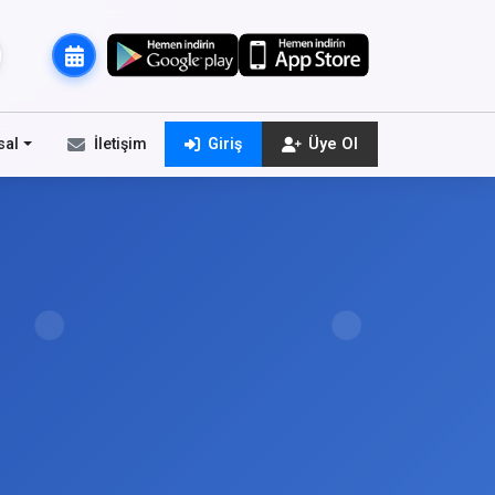
sal
İletişim
Giriş
Üye Ol