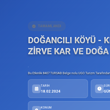
TAMAMLANDI
DOĞANCILI KÖYÜ - K
ZİRVE KAR VE DOĞ
.
Bu Etkinlik 8407 TURSAB Belge nolu UGO Turizm Tarafından 
TARIH
SÜR
18.02.2024
GÜ
KONUM