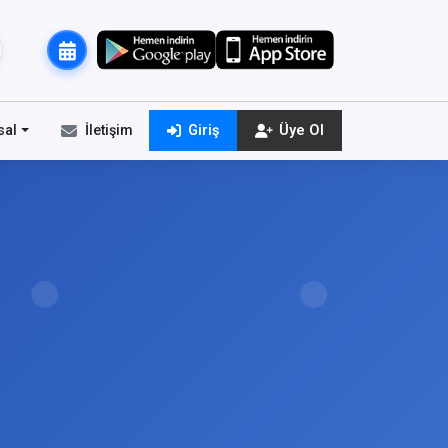
sal
İletişim
Giriş
Üye Ol