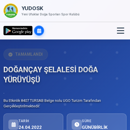
YUDOSK
Yeni Ufuklar Doğa Sporları Spor Kulübü
TAMAMLANDI
DOĞANÇAY ŞELALESİ DOĞA
YÜRÜYÜŞÜ
.
Bu Etkinlik 8407 TURSAB Belge nolu UGO Turizm Tarafından
Gerçekleştirilmektedir.
TARIH
SÜRE
24.04.2022
GÜNÜBİRLİK