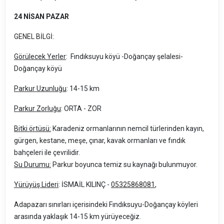
24 NİSAN PAZAR
GENEL BİLGİ:
Görülecek Yerler
: Fındıksuyu köyü -Doğançay şelalesi-
Doğançay köyü
Parkur Uzunluğu
: 14-15 km
Parkur Zorluğu
: ORTA - ZOR
Bitki örtüsü:
Karadeniz ormanlarının nemcil türlerinden kayın,
gürgen, kestane, meşe, çınar, kavak ormanları ve fındık
bahçeleri ile çevrilidir.
Su Durumu:
Parkur boyunca temiz su kaynağı bulunmuyor.
Yürüyüş Lideri
: İSMAİL KILINÇ -
05325868081
,
Adapazarı sınırları içerisindeki Fındıksuyu-Doğançay köyleri
arasında yaklaşık 14-15 km yürüyeceğiz.