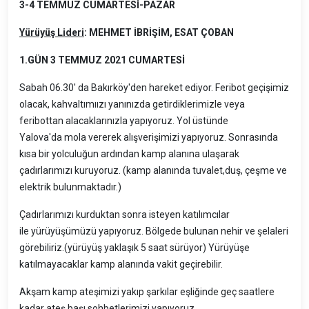
3-4 TEMMUZ CUMARTESİ-PAZAR
Yürüyüş Lideri
: MEHMET İBRİŞİM, ESAT ÇOBAN
1.GÜN 3 TEMMUZ 2021 CUMARTESİ
Sabah 06.30' da Bakırköy'den hareket ediyor. Feribot geçişimiz
olacak, kahvaltımıızı yanınızda getirdiklerimizle veya
feribottan alacaklarınızla yapıyoruz. Yol üstünde
Yalova'da mola vererek alışverişimizi yapıyoruz. Sonrasında
kısa bir yolculuğun ardından kamp alanına ulaşarak
çadırlarımızı kuruyoruz. (kamp alanında tuvalet,duş, çeşme ve
elektrik bulunmaktadır.)
Çadırlarımızı kurduktan sonra isteyen katılımcılar
ile yürüyüşümüzü yapıyoruz. Bölgede bulunan nehir ve şelaleri
görebiliriz.(yürüyüş yaklaşık 5 saat sürüyor) Yürüyüşe
katılmayacaklar kamp alanında vakit geçirebilir.
Akşam kamp ateşimizi yakıp şarkılar eşliğinde geç saatlere
kadar ateş başı sohbetlerimizi yapıyoruz.