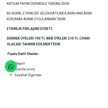
KATILIM PAYINI ÖDEMEKLE YÜKÜMLÜDÜR.
BU KURAL ETKİNLİĞE GELEN KATILIMCILARIN HAKLARINI
KORUMAK ADINA UYGULANMAKTADIR.
ETKİNLİK PAYLAŞIM ÜCRETİ;
DERNEK ÜYELERİ 190 TL WEB ÜYELERİ 210 TL CİVARI
OLACAĞI TAHMİN EDİLMEKTEDİR.
Fiyata Dahil Olanlar :
Ulaşım
Acenta ücreti
Seyahat Sigortası
Fiyata Dahil Olmayanlar :
Tüm öğün yeme içme
Semaver sizlerin kullanımı için yanımızda olacaktır.