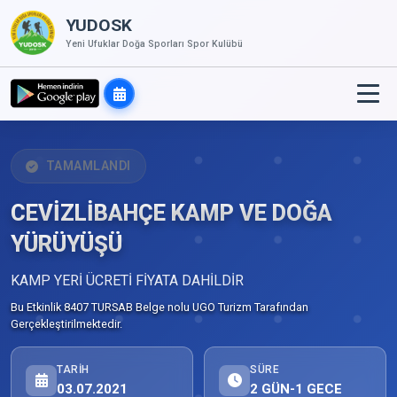
YUDOSK
Yeni Ufuklar Doğa Sporları Spor Kulübü
TAMAMLANDI
CEVİZLİBAHÇE KAMP VE DOĞA
YÜRÜYÜŞÜ
KAMP YERİ ÜCRETİ FİYATA DAHİLDİR
Bu Etkinlik 8407 TURSAB Belge nolu UGO Turizm Tarafından
Gerçekleştirilmektedir.
TARIH
SÜRE
03.07.2021
2 GÜN-1 GECE