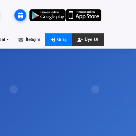
sal
İletişim
Giriş
Üye Ol