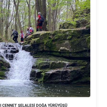
I CENNET ŞELALESİ DOĞA YÜRÜYÜŞÜ