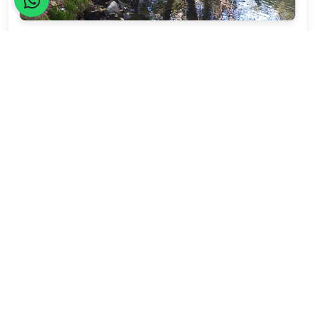
Seyahatler yasalara uygun şekilde TURSAB Acentaları
tarafından organize edilmektedir.
Katılım Rehberi
📚
Nasıl katılacağınızı öğrenin!
Katılım Bilgileri
4