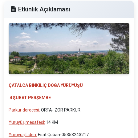
Etkinlik Açıklaması
ÇATALCA BİNKILIÇ DOĞA YÜRÜYÜŞÜ
4 ŞUBAT PERŞEMBE
Parkur derecesi:
ORTA- ZOR PARKUR
Yürüyüş mesafesi:
14 KM
Yürüyüş Lideri:
Esat Çoban-05353243217