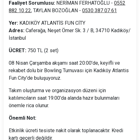
Faaliyet Sorumlusu:
NERİMAN FERHATOĞLU -
0552
882 10 22
, TAYLAN BOZOĞLAN -
0530 387 07 61
Yer:
KADIKÖY ATLANTİS FUN CİTY
Adres:
Caferağa, Neşet Ömer Sk. 3 / B, 34710 Kadıköy/
İstanbul
ÜCRET:
750 TL (2 set)
08 Nisan Çarşamba akşamı saat 20:00’de, keyifli ve
rekabet dolu bir Bowling Turnuvası için Kadıköy Atlantis
Fun City’de buluşuyoruz.
Takım oluşturma ve organizasyon düzeni için
katılımcıların saat 19:00’da alanda hazır bulunmaları
önemle rica olunur.
Önemli Not:
Etkinlik ücreti tesiste nakit olarak toplanacaktır. Kredi
kartı geçerli değildir.