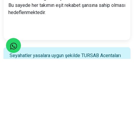
Bu sayede her takımın eşit rekabet şansına sahip olması
hedeflenmektedir.
Seyahatler yasalara uygun şekilde TURSAB Acentaları
tarafından organize edilmektedir.
Katılım Rehberi
📚
Nasıl katılacağınızı öğrenin!
Katılım Bilgileri