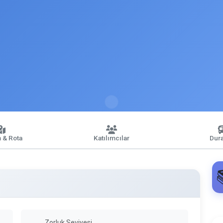
 & Rota
Katılımcılar
Dura
Zorluk Seviyesi