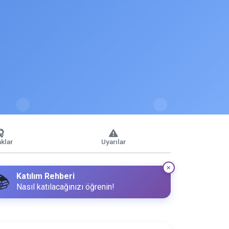
klar
Uyarılar
Katılım Rehberi
📚
Nasıl katılacağınızı öğrenin!