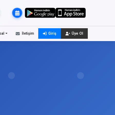
sal
İletişim
Giriş
Üye Ol