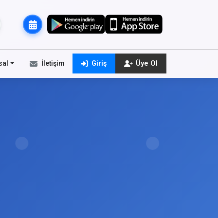
sal
İletişim
Giriş
Üye Ol