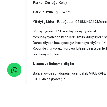
Parkur Zorluğu
:
Kolay
Parkur Uzunluğu
:
14 Km
Yürüyüş Lideri:
Esat Çoban-05353243217,Mehme
Yürüyüşümüz 14 km kolay yürüyüş olacak.
Yeni başlayanların kendilerini uzun yürüyüşlere h
Bahçeköyden başlayacağız. Kısırkaya köyüne 14
Köyünde bitiriyoruz. Yürüyüş bitiminde isteyenlerle
unutmayın lütfen.
Ulaşım ve Buluşma bilgileri:
Bahçeköy'de son durağın yanındaki BAHÇE KAFE d
10:30'da başlıyacağız.
Hacıosman metrodan 09:15, 09:30, 09:45'te 42 
Zincirlikuyu Sarıyer yönü Metrobüs çıkışında Bahçe
Kendi araçları ile gelecekler Hacıosman metroda ara