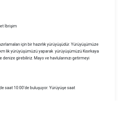
t İbrişim
azırlamaları için bir hazırlık yürüyüşüdür. Yürüyüşümüze
 km lik yürüyüşümüzü yaparak yürüyüşümüzü Kısırkaya
 denize girebiliriz. Mayo ve havlularınızı getirmeyi
e saat 10:00'de buluşuyor. Yürüyüşe saat
HM otobüsü kalkıyor, Taksimden 42T Bahçeköy otobüsü veya
köy minibüslerine binerek gelebilirsiniz.
çlarını bırakabilirler.