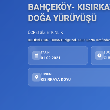
BAHÇEKÖY- KISIRKA
DOĞA YÜRÜYÜŞÜ
ÜCRETSİZ ETKİNLİK
Bu Etkinlik 8407 TURSAB Belge nolu UGO Turizm Tarafından 
TARIH
SÜR
01.09.2021
GÜ
KONUM
KISIRKAYA KÖYÜ