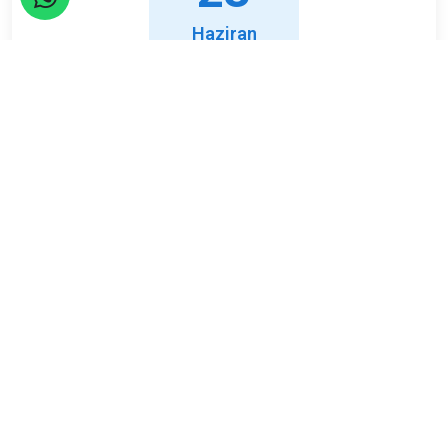
Haziran
Çarşamba
Limit
Kalan
21
0
Kişi
Kişi
ETKİNLİK TAMAMLANDI
Adresimiz