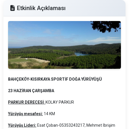
Etkinlik Açıklaması
BAHÇEKÖY-KISIRKAYA SPORTİF DOĞA YÜRÜYÜŞÜ
23 HAZİRAN ÇARŞAMBA
PARKUR DERECESİ
:
KOLAY PARKUR
Yürüyüş mesafesi:
14 KM
Yürüyüş Lideri:
Esat Çoban-05353243217, Mehmet İbrişim