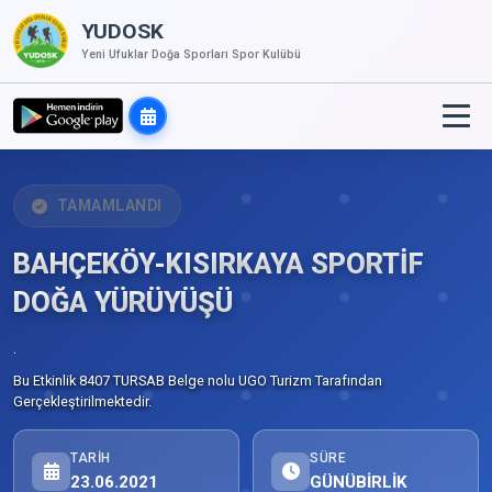
YUDOSK
Yeni Ufuklar Doğa Sporları Spor Kulübü
TAMAMLANDI
BAHÇEKÖY-KISIRKAYA SPORTİF
DOĞA YÜRÜYÜŞÜ
.
Bu Etkinlik 8407 TURSAB Belge nolu UGO Turizm Tarafından
Gerçekleştirilmektedir.
TARIH
SÜRE
23.06.2021
GÜNÜBİRLİK