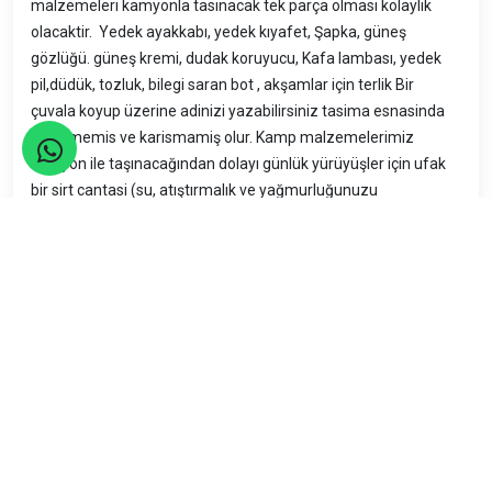
malzemeleri kamyonla tasinacak tek parça olmasi kolaylik
olacaktir. Yedek ayakkabı, yedek kıyafet, Şapka, güneş
gözlüğü. güneş kremi, dudak koruyucu, Kafa lambası, yedek
pil,düdük, tozluk, bilegi saran bot , akşamlar için terlik Bir
çuvala koyup üzerine adinizi yazabilirsiniz tasima esnasinda
kirlenmemis ve karismamiş olur. Kamp malzemelerimiz
kamyon ile taşınacağından dolayı günlük yürüyüşler için ufak
bir sirt cantasi (su, atıştırmalık ve yağmurluğunuzu
koyabileceğiniz şekilde )
Seyahatler yasalara uygun şekilde TURSAB Acentaları
tarafından organize edilmektedir.
Katılım Rehberi
📚
Nasıl katılacağınızı öğrenin!