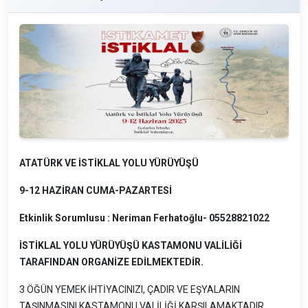
ATATÜRK VE İSTİKLAL YOLU YÜRÜYÜŞÜ
9-12 HAZİRAN CUMA-PAZARTESİ
Etkinlik Sorumlusu : Neriman Ferhatoğlu- 05528821022
İSTİKLAL YOLU YÜRÜYÜŞÜ KASTAMONU VALİLİĞİ
TARAFINDAN ORGANİZE EDİLMEKTEDİR.
3 ÖĞÜN YEMEK İHTİYACINIZI, ÇADIR VE EŞYALARIN
TAŞINMASINI KASTAMONU VALİLİĞİ KARŞILAMAKTADIR.