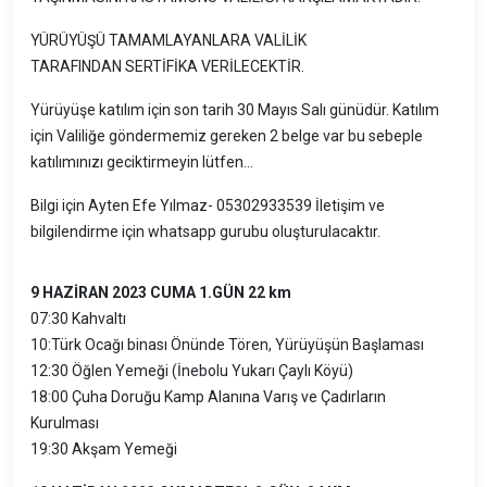
YÜRÜYÜŞÜ TAMAMLAYANLARA VALİLİK
TARAFINDAN SERTİFİKA VERİLECEKTİR.
Yürüyüşe katılım için son tarih 30 Mayıs Salı günüdür. Katılım
için Valiliğe göndermemiz gereken 2 belge var bu sebeple
katılımınızı geciktirmeyin lütfen...
Bilgi için Ayten Efe Yılmaz- 05302933539 İletişim ve
bilgilendirme için whatsapp gurubu oluşturulacaktır.
9 HAZİRAN 2023 CUMA 1.GÜN 22 km
07:30 Kahvaltı
10:Türk Ocağı binası Önünde Tören, Yürüyüşün Başlaması
12:30 Öğlen Yemeği (İnebolu Yukarı Çaylı Köyü)
18:00 Çuha Doruğu Kamp Alanına Varış ve Çadırların
Kurulması
19:30 Akşam Yemeği