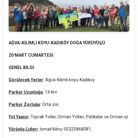
AĞVA-KİLİMLİ KOYU-KADIKÖY DOĞA YÜRÜYÜŞÜ
20 MART CUMARTESİ
GENEL BİLGİ:
Görülecek Yerler
:
Ağva-Kilimli koyu-Kadıköy
Parkur Uzunluğu
:
14 Km
Parkur Zorluğu
:
Orta-zor
Yol Yapısı
:
Toprak Yollar, Orman Yolları, Patikalar ve Orman içi
Yürüyüş Lideri
:
İsmail Kılınç-05325868081,