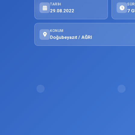
TARIH
SÜR
29.08.2022
7 G
KONUM
Doğubeyazıt / AĞRI