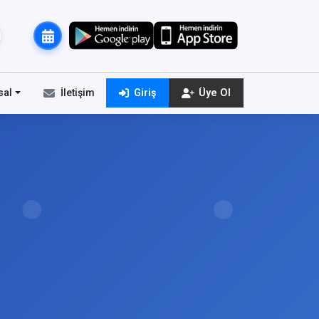
sal
İletişim
Giriş
Üye Ol