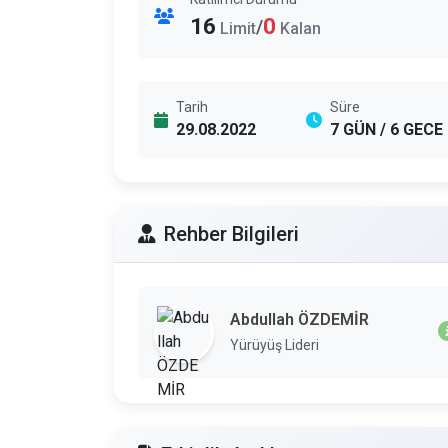
16
0
/
Limit
Kalan
Tarih
Süre
29.08.2022
7 GÜN / 6 GECE
Rehber Bilgileri
Abdullah ÖZDEMİR
Yürüyüş Lideri