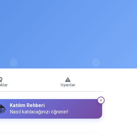
klar
Uyarılar
Katılım Rehberi
📚
Nasıl katılacağınızı öğrenin!