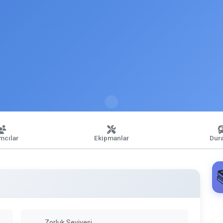
ımcılar
Ekipmanlar
Dura
Zorluk Seviyesi