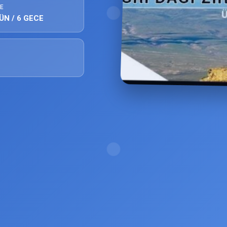
E
ÜN / 6 GECE