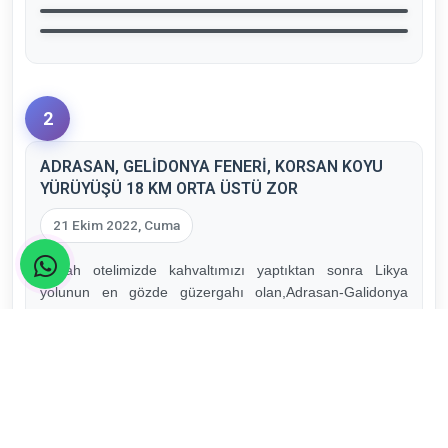
2
ADRASAN, GELİDONYA FENERİ, KORSAN KOYU
YÜRÜYÜŞÜ 18 KM ORTA ÜSTÜ ZOR
21 Ekim 2022, Cuma
Sabah otelimizde kahvaltımızı yaptıktan sonra Likya
yolunun en gözde güzergahı olan,Adrasan-Galidonya
Feneri-Korsan Koyu yürüyüşünü yapacağız.
Yürüyüş 18 km civarı, orta üstü zorlukta