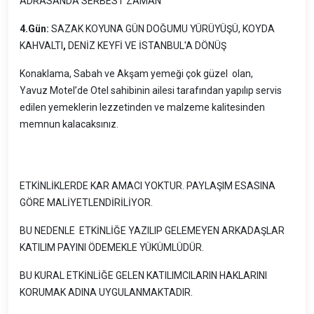
ADRASANDA SERBEST ZAMAN
4.Gün:
SAZAK KOYUNA GÜN DOĞUMU YÜRÜYÜŞÜ, KOYDA
KAHVALTI
,
DENİZ KEYFİ VE İSTANBUL'A DÖNÜŞ
Konaklama, Sabah ve Akşam yemeği çok güzel olan,
Yavuz Motel’de Otel sahibinin ailesi tarafından yapılıp servis
edilen yemeklerin lezzetinden ve malzeme kalitesinden
memnun kalacaksınız.
ETKİNLİKLERDE KAR AMACI YOKTUR. PAYLAŞIM ESASINA
GÖRE MALİYETLENDİRİLİYOR.
BU NEDENLE ETKİNLİĞE YAZILIP GELEMEYEN ARKADAŞLAR
KATILIM PAYINI ÖDEMEKLE YÜKÜMLÜDÜR.
BU KURAL ETKİNLİĞE GELEN KATILIMCILARIN HAKLARINI
KORUMAK ADINA UYGULANMAKTADIR.