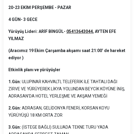
20-23 EKİM PERŞEMBE - PAZAR
4 GÜN- 3 GECE
Yürüyüş Lideri:
ARİF BİNGÜL-
05413643044
, AYTEN EFE
YILMAZ
(Aracımız 19 Ekim Çarşamba akşamı saat 21:00’ de hareket
ediyor )
Etkinlik planı ve yürüyüşler
1.Gün:
ULUPINAR KAHVALTI, TELEFERİK İLE TAHTALI DAĞI
ZİRVE VE YÜRÜYEREK LİKYA YOLUNDAN BEYCİK KÖYÜNE İNİŞ,
ADRASAN’DA HOTEL YERLEŞME VE AKŞAM YEMEĞİ
2.Gün:
ADRASAN, GELİDONYA FENERİ, KORSAN KOYU
YÜRÜYÜŞÜ 18 KM ORTA ZOR
3.Gün:
(İSTEGE BAĞLI) SULUADA TEKNE TURU YADA