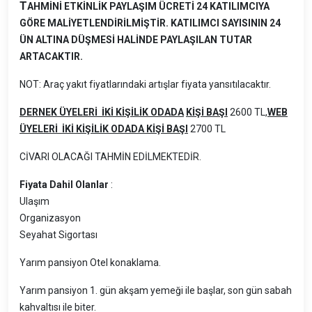
T
AHMİNİ ETKİNLİK PAYLAŞIM ÜCRETİ 24 KATILIMCIYA
GÖRE MALİYETLENDİRİLMİŞTİR. KATILIMCI SAYISININ 24
ÜN ALTINA DÜŞMESİ HALİNDE PAYLAŞILAN TUTAR
ARTACAKTIR.
NOT: Araç yakıt fiyatlarındaki artışlar fiyata yansıtılacaktır.
DERNEK ÜYELERİ
İKİ KİŞİLİK ODADA
KİŞİ BAŞI
2600 TL,
WEB
ÜYELERİ
İKİ KİŞİLİK ODADA KİŞİ BAŞI
2700 TL
CİVARI OLACAĞI TAHMİN EDİLMEKTEDİR.
Fiyata Dahil Olanlar
:
Ulaşım
Organizasyon
Seyahat Sigortası
Yarım pansiyon Otel konaklama.
Yarım pansiyon 1. gün akşam yemeği ile başlar, son gün sabah
kahvaltısı ile biter.