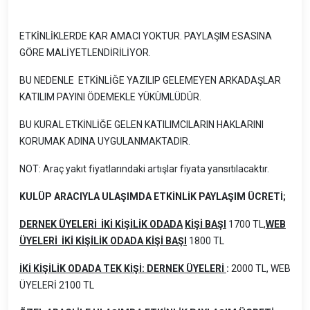
ETKİNLİKLERDE KAR AMACI YOKTUR. PAYLAŞIM ESASINA
GÖRE MALİYETLENDİRİLİYOR.
BU NEDENLE ETKİNLİĞE YAZILIP GELEMEYEN ARKADAŞLAR
KATILIM PAYINI ÖDEMEKLE YÜKÜMLÜDÜR.
BU KURAL ETKİNLİĞE GELEN KATILIMCILARIN HAKLARINI
KORUMAK ADINA UYGULANMAKTADIR.
NOT: Araç yakıt fiyatlarındaki artışlar fiyata yansıtılacaktır.
KULÜP ARACIYLA ULAŞIMDA ETKİNLİK PAYLAŞIM ÜCRETİ;
DERNEK ÜYELERİ
İKİ KİŞİLİK ODADA
KİŞİ BAŞI
1700 TL,
WEB
ÜYELERİ
İKİ KİŞİLİK ODADA KİŞİ BAŞI
1800 TL
İKİ KİŞİLİK ODADA TEK KİŞİ: DERNEK ÜYELERİ
:
2000 TL, WEB
ÜYELERİ 2100 TL