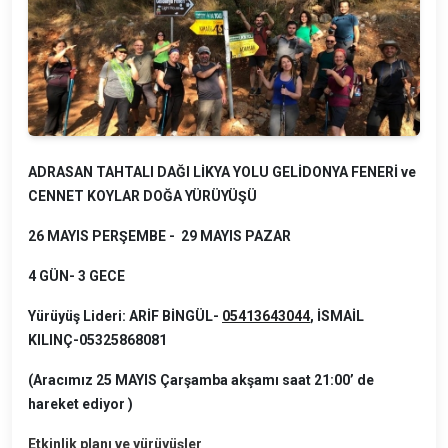
ADRASAN TAHTALI DAĞI LİKYA YOLU GELİDONYA FENERİ ve
CENNET KOYLAR DOĞA YÜRÜYÜŞÜ
26 MAYIS PERŞEMBE - 29 MAYIS PAZAR
4 GÜN- 3 GECE
Yürüyüş Lideri:
ARİF BİNGÜL-
05413643044
, İSMAİL
KILINÇ-05325868081
(Aracımız 25 MAYIS Çarşamba akşamı saat 21:00’ de
hareket ediyor )
Etkinlik planı ve yürüyüşler