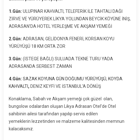
1.Gün:
ULUPINAR KAHVALTI, TELEFERİK İLE TAHTALI DAĞI
ZİRVE VE YÜRÜYEREK LİKYA YOLUNDAN BEYCİK KÖYÜNE İNİŞ,
ADRASAN’DA HOTEL YERLEŞME VE AKŞAM YEMEĞİ
2.Gün:
ADRASAN, GELİDONYA FENERİ, KORSAN KOYU
YÜRÜYÜŞÜ 18 KM ORTA ZOR
3.Gün:
(İSTEGE BAĞLI) SULUADA TEKNE TURU YADA
ADRASANDA SERBEST ZAMAN
4.Gün:
SAZAK KOYUNA GÜN DOĞUMU YÜRÜYÜŞÜ, KOYDA
KAHVALTI
,
DENİZ KEYFİ VE İSTANBUL'A DÖNÜŞ
Konaklama, Sabah ve Akşam yemeği çok güzel olan,
bungolow odalardan oluşan Likya Adrasan Otel’de Otel
sahibinin ailesi tarafından yapılıp servis edilen
yemeklerin lezzetinden ve malzeme kalitesinden memnun
kalacaksınız.