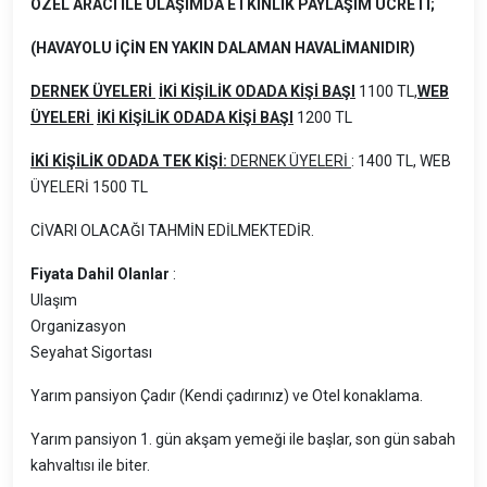
ÖZEL ARACI İLE ULAŞIMDA ETKİNLİK PAYLAŞIM ÜCRETİ;
(HAVAYOLU İÇİN EN YAKIN DALAMAN HAVALİMANIDIR)
DERNEK ÜYELERİ
İKİ KİŞİLİK ODADA KİŞİ BAŞI
1100 TL,
WEB
ÜYELERİ
İKİ KİŞİLİK ODADA KİŞİ BAŞI
1200 TL
İKİ KİŞİLİK ODADA TEK KİŞİ:
DERNEK ÜYELERİ
: 1400 TL, WEB
ÜYELERİ 1500 TL
CİVARI OLACAĞI TAHMİN EDİLMEKTEDİR.
Fiyata Dahil Olanlar
:
Ulaşım
Organizasyon
Seyahat Sigortası
Yarım pansiyon Çadır (Kendi çadırınız) ve Otel konaklama.
Yarım pansiyon 1. gün akşam yemeği ile başlar, son gün sabah
kahvaltısı ile biter.