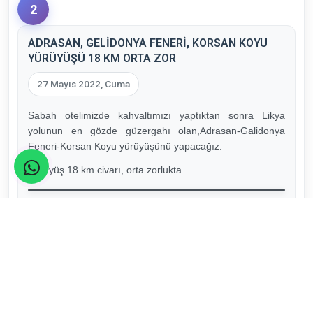
2
ADRASAN, GELİDONYA FENERİ, KORSAN KOYU
YÜRÜYÜŞÜ 18 KM ORTA ZOR
27 Mayıs 2022, Cuma
Sabah otelimizde kahvaltımızı yaptıktan sonra Likya
yolunun en gözde güzergahı olan,Adrasan-Galidonya
Feneri-Korsan Koyu yürüyüşünü yapacağız.
Yürüyüş 18 km civarı, orta zorlukta
Konaklama
Konaklama, Sabah ve
Akşam yemeği Otelimizde.