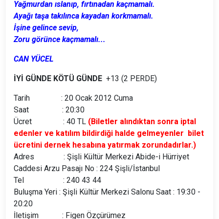
Yağmurdan ıslanıp, fırtınadan kaçmamalı.
Ayağı taşa takılınca kayadan korkmamalı.
İşine gelince sevip,
Zoru görünce kaçmamalı...
CAN YÜCEL
İYİ GÜNDE KÖTÜ GÜNDE
+13 (2 PERDE)
Tarih : 20 Ocak 2012 Cuma
Saat : 20:30
Ücret : 40 TL
(Biletler alındıktan sonra iptal
edenler ve katılım bildirdiği halde gelmeyenler bilet
ücretini dernek hesabına yatırmak zorundadırlar.)
Adres : Şişli Kültür Merkezi Abide-i Hürriyet
Caddesi Arzu Pasajı No : 224 Şişli/İstanbul
Tel : 240 43 44
Buluşma Yeri : Şişli Kültür Merkezi Salonu Saat : 19:30 -
20:20
İletişim : Figen Özçürümez