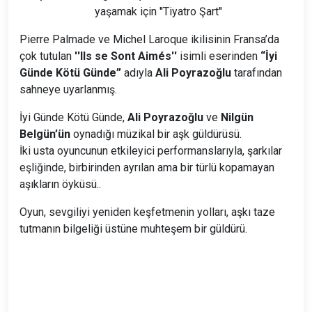
yaşamak için ''Tiyatro Şart''
Pierre Palmade ve Michel Laroque ikilisinin Fransa’da
çok tutulan
''Ils se Sont Aimés''
isimli eserinden
“İyi
Günde Kötü Günde”
adıyla
Ali Poyrazoğlu
tarafından
sahneye uyarlanmış.
İyi Günde Kötü Günde,
Ali Poyrazoğlu
ve
Nilgün
Belgün’ün
oynadığı müzikal bir aşk güldürüsü.
İki usta oyuncunun etkileyici performanslarıyla, şarkılar
eşliğinde, birbirinden ayrılan ama bir türlü kopamayan
aşıkların öyküsü..
Oyun, sevgiliyi yeniden keşfetmenin yolları, aşkı taze
tutmanın bilgeliği üstüne muhteşem bir güldürü.