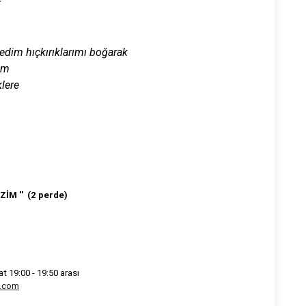
r
dim hıçkırıklarımı boğarak
um
klere
İM '' (2 perde)
t 19:00 - 19:50 arası
.com