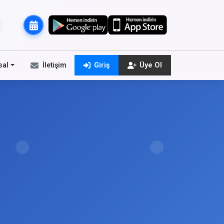
sal
İletişim
Giriş
Üye Ol