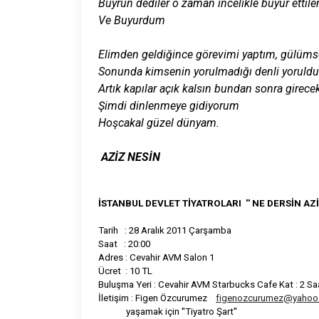
Buyrun dediler o zaman incelikle buyur ettile
Ve Buyurdum
Elimden geldiğince görevimi yaptım, gülümse
Sonunda kimsenin yorulmadığı denli yoruld
Artık kapılar açık kalsın bundan sonra girece
Şimdi dinlenmeye gidiyorum
Hoşcakal güzel dünyam.
AZİZ NESİN
İSTANBUL DEVLET TİYATROLARI '' NE DERSİN AZİZ
Tarih : 28 Aralık 2011 Çarşamba
Saat : 20:00
Adres : Cevahir AVM Salon 1
Ücret : 10 TL
Buluşma Yeri : Cevahir AVM Starbucks Cafe Kat : 2 Saa
İletişim : Figen Özcurumez
figenozcurumez@yahoo
yaşamak için ''Tiyatro Şart''