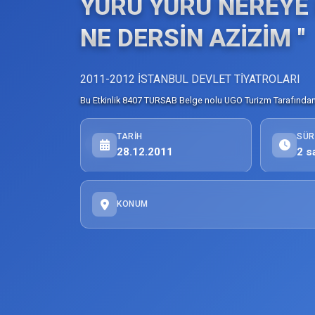
YÜRÜ YÜRÜ NEREYE K
NE DERSİN AZİZİM ''
2011-2012 İSTANBUL DEVLET TİYATROLARI
Bu Etkinlik 8407 TURSAB Belge nolu UGO Turizm Tarafından 
TARIH
SÜR
28.12.2011
2 s
KONUM