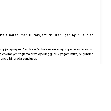
 Atsız Karaduman, Burak Şentürk, Ozan Uçar, Aylin Uzunlar,
ı gişe oynayan, Aziz Nesin’in hala eskimediğini gösteren bir oyun.
 hiç eskimeyen taşlamalar ve öyküler, günlük yaşamımıza, bugünden
dansla bir arada sunuluyor.