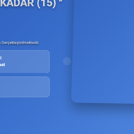
ADAR (15) ''
Gerçekleştirilmektedir.
E
aat