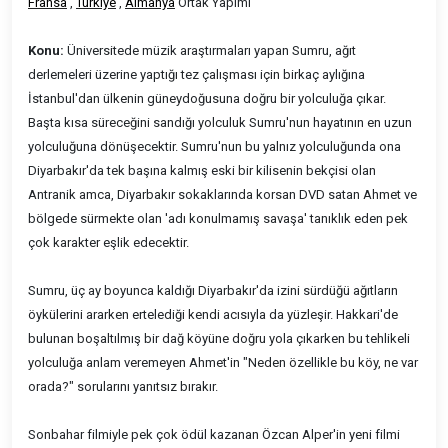
Fransa
,
Türkiye
,
Almanya
Ortak Yapımı
Konu:
Üniversitede müzik araştırmaları yapan Sumru, ağıt
derlemeleri üzerine yaptığı tez çalışması için birkaç aylığına
İstanbul'dan ülkenin güneydoğusuna doğru bir yolculuğa çıkar.
Başta kısa süreceğini sandığı yolculuk Sumru'nun hayatının en uzun
yolculuğuna dönüşecektir. Sumru'nun bu yalnız yolculuğunda ona
Diyarbakır'da tek başına kalmış eski bir kilisenin bekçisi olan
Antranik amca, Diyarbakır sokaklarında korsan DVD satan Ahmet ve
bölgede sürmekte olan 'adı konulmamış savaşa' tanıklık eden pek
çok karakter eşlik edecektir.
Sumru, üç ay boyunca kaldığı Diyarbakır'da izini sürdüğü ağıtların
öykülerini ararken ertelediği kendi acısıyla da yüzleşir. Hakkari'de
bulunan boşaltılmış bir dağ köyüne doğru yola çıkarken bu tehlikeli
yolculuğa anlam veremeyen Ahmet'in "Neden özellikle bu köy, ne var
orada?" sorularını yanıtsız bırakır.
Sonbahar filmiyle pek çok ödül kazanan Özcan Alper'in yeni filmi