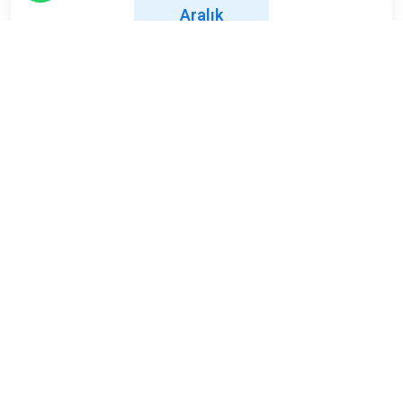
Aralık
Salı
Limit
Kalan
40
21
Kişi
Kişi
ETKİNLİK TAMAMLANDI
Adresimiz
Şirinevler Mahallesi, Meriç Sk. No:27/1, Bahçelievler/İstanbul