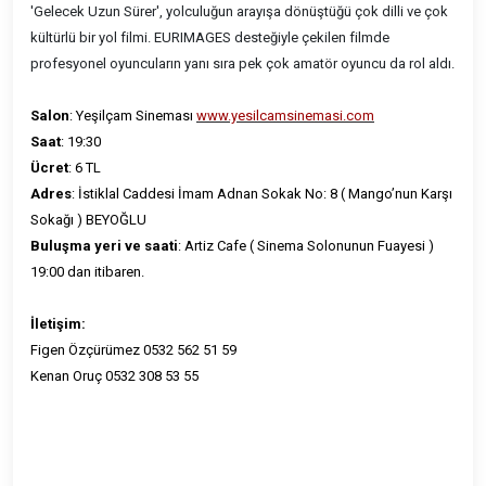
'Gelecek Uzun Sürer', yolculuğun arayışa dönüştüğü çok dilli ve çok
kültürlü bir yol filmi. EURIMAGES desteğiyle çekilen filmde
profesyonel oyuncuların yanı sıra pek çok amatör oyuncu da rol aldı.
Salon
: Yeşilçam Sineması
www.yesilcamsinemasi.com
Saat
: 19:30
Ücret
: 6 TL
Adres
: İstiklal Caddesi İmam Adnan Sokak No: 8 ( Mango’nun Karşı
Sokağı ) BEYOĞLU
Buluşma yeri ve saati
: Artiz Cafe ( Sinema Solonunun Fuayesi )
19:00 dan itibaren.
İletişim:
Figen Özçürümez 0532 562 51 59
Kenan Oruç 0532 308 53 55