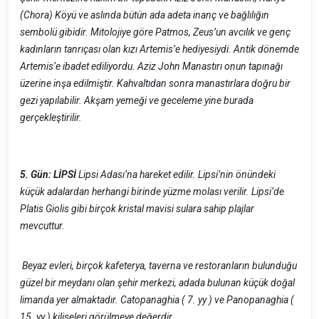
(Chora) Köyü ve aslında bütün ada adeta inanç ve bağlılığın
sembolü gibidir. Mitolojiye göre Patmos, Zeus’un avcılık ve genç
kadınların tanrıçası olan kızı Artemis’e hediyesiydi. Antik dönemde
Artemis’e ibadet ediliyordu. Aziz John Manastırı onun tapınağı
üzerine inşa edilmiştir. Kahvaltıdan sonra manastırlara doğru bir
gezi yapılabilir. Akşam yemeği ve geceleme yine burada
gerçekleştirilir.
5. Gün: LİPSİ
Lipsi Adası’na hareket edilir. Lipsi’nin önündeki
küçük adalardan herhangi birinde yüzme molası verilir. Lipsi’de
Platis Giolis gibi birçok kristal mavisi sulara sahip plajlar
mevcuttur.
Beyaz evleri, birçok kafeterya, taverna ve restoranların bulunduğu
güzel bir meydanı olan şehir merkezi, adada bulunan küçük doğal
limanda yer almaktadır. Catopanaghia ( 7. yy ) ve Panopanaghia (
15. yy ) kiliseleri görülmeye değerdir.