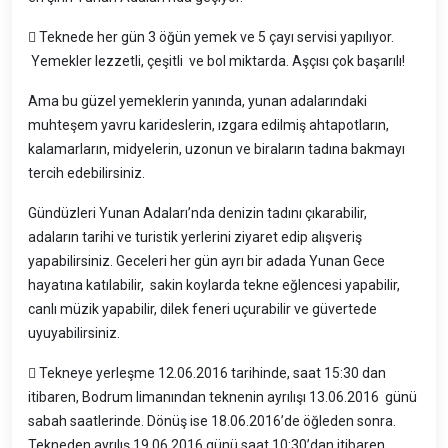
 Teknede her gün 3 öğün yemek ve 5 çayı servisi yapılıyor.
Yemekler lezzetli, çeşitli ve bol miktarda. Aşçısı çok başarılı!
Ama bu güzel yemeklerin yanında, yunan adalarındaki
muhteşem yavru karideslerin, ızgara edilmiş ahtapotların,
kalamarların, midyelerin, uzonun ve biraların tadına bakmayı
tercih edebilirsiniz.
Gündüzleri Yunan Adaları’nda denizin tadını çıkarabilir,
adaların tarihi ve turistik yerlerini ziyaret edip alışveriş
yapabilirsiniz. Geceleri her gün ayrı bir adada Yunan Gece
hayatına katılabilir, sakin koylarda tekne eğlencesi yapabilir,
canlı müzik yapabilir, dilek feneri uçurabilir ve güvertede
uyuyabilirsiniz.
 Tekneye yerleşme 12.06.2016 tarihinde, saat 15:30 dan
itibaren, Bodrum limanından teknenin ayrılışı 13.06.2016 günü
sabah saatlerinde. Dönüş ise 18.06.2016’de öğleden sonra.
Tekneden ayrılış 19.06.2016 günü saat 10:30’dan itibaren.