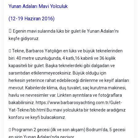
Yunan Adaları Mavi Yolculuk
(12-19 Haziran 2016)

Egenin mavi sularında lüks bir gulet ile Yunan Adaları’nı
keşfe gidiyoruz.
 Tekne, Barbaros Yatçılığın en lüks ve büyük teknelerinden
biri. 40 metre uzunluğunda, 4 katlı,16 kabinli ve 36 kişilik
kapasiteli bir gulet. Başka teknelerdeki gibi dalgadan ve
sarsıntıdan etkilenmeyeceksiniz. Büyük olduğu için
herkesin yeterince rahat edebileceği dinlenme ve keyif alanları
mevcut. Kabinlerde klima, duş tuvalet, saç kurutma makinesi,
havlu ve nevresimler var. Linkten ayrıntılara ve fotoğraflara
bakabilirsiniz. https://www.barbarosyachting.com.tr/Gulet-
Yat-Tekne/bb.html Bu mavi yolculukta bir teknede aradığınız
konforu ve keyfi bulacaksınız.
 Programın 2 gecesi (ilk ve son akşam) Bodrum’da, 5 gecesi
en şirin Yunan Adaları’nda geçiyor.