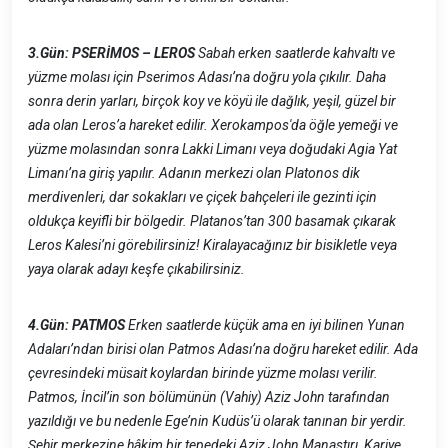
3.Gün: PSERİMOS – LEROS
Sabah erken saatlerde kahvaltı ve
yüzme molası için Pserimos Adası’na doğru yola çıkılır. Daha
sonra derin yarları, birçok koy ve köyü ile dağlık, yeşil, güzel bir
ada olan Leros’a hareket edilir. Xerokampos'da öğle yemeği ve
yüzme molasından sonra Lakki Limanı veya doğudaki Agia Yat
Limanı’na giriş yapılır. Adanın merkezi olan Platonos dik
merdivenleri, dar sokakları ve çiçek bahçeleri ile gezinti için
oldukça keyifli bir bölgedir. Platanos’tan 300 basamak çıkarak
Leros Kalesi’ni görebilirsiniz! Kiralayacağınız bir bisikletle veya
yaya olarak adayı keşfe çıkabilirsiniz.
4.Gün: PATMOS
Erken saatlerde küçük ama en iyi bilinen Yunan
Adaları’ndan birisi olan Patmos Adası’na doğru hareket edilir. Ada
çevresindeki müsait koylardan birinde yüzme molası verilir.
Patmos, İncil’in son bölümünün (Vahiy) Aziz John tarafından
yazıldığı ve bu nedenle Ege’nin Kudüs’ü olarak tanınan bir yerdir.
Şehir merkezine hâkim bir tepedeki Aziz John Manastırı, Kariye