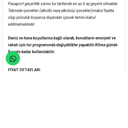
Pasaport geçerlilik süresi tur tarihinde en az 6 ay geçerli olmalıdır
.
Teknede içecekler (alkollü veya alkolsüz içecekler)makul fiyatta
olup yolculuk boyunca dışarıdan içecek temini kabul
edilmemektedir.
Deniz ve hava koşullarına bağlı olarak, konukların emniyeti ve
rahatı için tur programında değişiklikler yapabilir.
Klima günde
8 saate kadar kullanılabilir.
FİYAT DETAYLARI
1-
Fiyatlar 2 kişilik kamarada 1 kişi, 1 hafta tam pansiyon
konaklama esasına göre hazırlanmıştır. Kabinler double
bed(çift kişilik), single bed (2 veya 3 kişilik )olarak dizayn
edilmiştir. Saat 5 de çay,kahve ve bisküvi / kek ikramı vardır.
2-
Fiyat Yudosk web üyelerine 1.500- TL, resmi üyelerine
1.450.-TL dir.