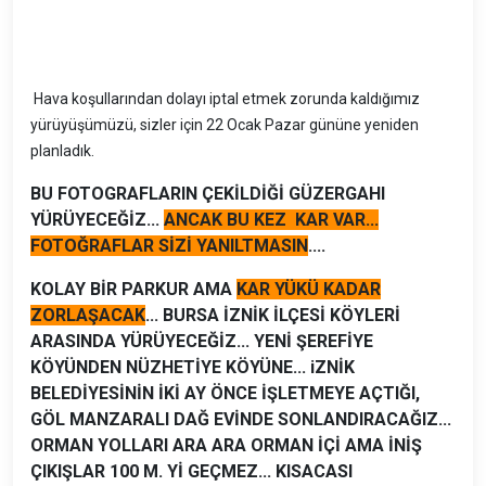
Hava koşullarından dolayı iptal etmek zorunda kaldığımız
yürüyüşümüzü, sizler için 22 Ocak Pazar gününe yeniden
planladık.
BU FOTOGRAFLARIN ÇEKİLDİĞİ GÜZERGAHI
YÜRÜYECEĞİZ...
ANCAK BU KEZ KAR VAR...
FOTOĞRAFLAR SİZİ YANILTMASIN
....
KOLAY BİR PARKUR AMA
KAR YÜKÜ KADAR
ZORLAŞACAK
... BURSA İZNİK İLÇESİ KÖYLERİ
ARASINDA YÜRÜYECEĞİZ... YENİ ŞEREFİYE
KÖYÜNDEN NÜZHETİYE KÖYÜNE... iZNİK
BELEDİYESİNİN İKİ AY ÖNCE İŞLETMEYE AÇTIĞI,
GÖL MANZARALI DAĞ EVİNDE SONLANDIRACAĞIZ...
ORMAN YOLLARI ARA ARA ORMAN İÇİ AMA İNİŞ
ÇIKIŞLAR 100 M. Yİ GEÇMEZ... KISACASI