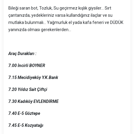
Bileği saran bot, Tozluk, Su geçirmez kışlık giysiler... Sırt
çantanızda; yedekleriniz varsa kullandığınız ilaçlar ve su
mutlaka bulunmalı… Yağmurluk el yada kafa feneri ve DÜDÜK
yanınızda olması gerekenlerden…
Araç Durakları :
7.00
İncirli BOYNER
7.15
Mecidiyeköy Y.K.Bank
7.20
Yıldız Sait Çiftçi
7.30
Kadıköy EVLENDİRME
7.40
E-5 Göztepe
7.45
E-5 Kozyatağı