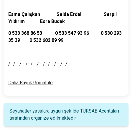
Esma Çalışkan Selda Erdal
Serpil
Yıldırım
Esra Budak
0 533 368 86 53 0 533 547 93 96 0 530 293
35 39 0 532 682 89 99
/- / - / - /- / - / - /- / - / - /- / -
Daha Büyük Görüntüle
Seyahatler yasalara uygun şekilde TURSAB Acentaları
tarafından organize edilmektedir.