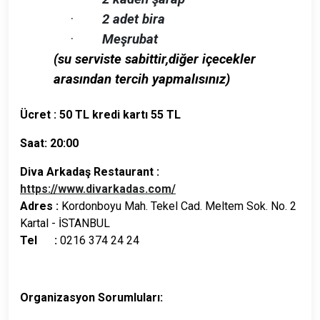
·
2 adet bira
·
Meşrubat
(su serviste sabittir,diğer içecekler
arasından tercih yapmalısınız)
Ücret :
50 TL kredi kartı 55 TL
Saat:
20:00
Diva Arkadaş Restaurant :
https://www.divarkadas.com/
Adres :
Kordonboyu Mah. Tekel Cad. Meltem Sok. No. 2
Kartal - İSTANBUL
Tel :
0216 374 24 24
Organizasyon Sorumluları: