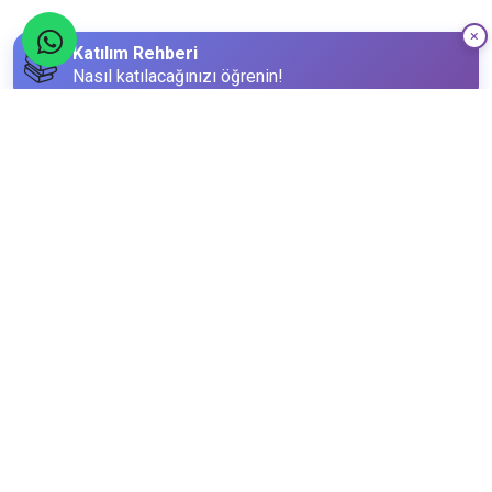
Katılım Rehberi
📚
Nasıl katılacağınızı öğrenin!
Katılım Bilgileri
4
Şubat
Cumartesi
Limit
Kalan
60
9
Kişi
Kişi