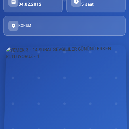
04.02.2012
5 saat
KONUM