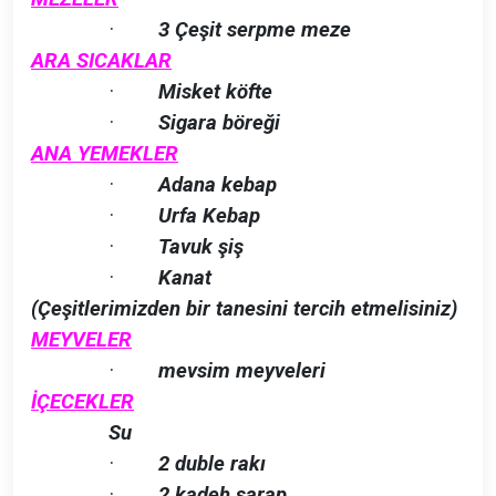
·
3 Çeşit serpme meze
ARA SICAKLAR
·
Misket köfte
·
Sigara böreği
ANA YEMEKLER
·
Adana kebap
·
Urfa Kebap
·
Tavuk şiş
·
Kanat
(Çeşitlerimizden bir tanesini tercih etmelisiniz)
MEYVELER
·
mevsim meyveleri
İÇECEKLER
Su
·
2 duble rakı
·
2 kadeh şarap