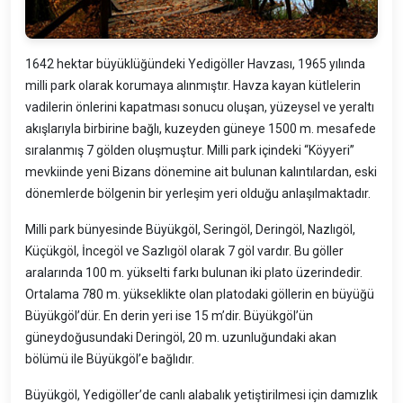
1642 hektar büyüklüğündeki Yedigöller Havzası, 1965 yılında
milli park olarak korumaya alınmıştır. Havza kayan kütlelerin
vadilerin önlerini kapatması sonucu oluşan, yüzeysel ve yeraltı
akışlarıyla birbirine bağlı, kuzeyden güneye 1500 m. mesafede
sıralanmış 7 gölden oluşmuştur. Milli park içindeki “Köyyeri”
mevkiinde yeni Bizans dönemine ait bulunan kalıntılardan, eski
dönemlerde bölgenin bir yerleşim yeri olduğu anlaşılmaktadır.
Milli park bünyesinde Büyükgöl, Seringöl, Deringöl, Nazlıgöl,
Küçükgöl, İncegöl ve Sazlıgöl olarak 7 göl vardır. Bu göller
aralarında 100 m. yükselti farkı bulunan iki plato üzerindedir.
Ortalama 780 m. yükseklikte olan platodaki göllerin en büyüğü
Büyükgöl’dür. En derin yeri ise 15 m’dir. Büyükgöl’ün
güneydoğusundaki Deringöl, 20 m. uzunluğundaki akan
bölümü ile Büyükgöl’e bağlıdır.
Büyükgöl, Yedigöller’de canlı alabalık yetiştirilmesi için damızlık