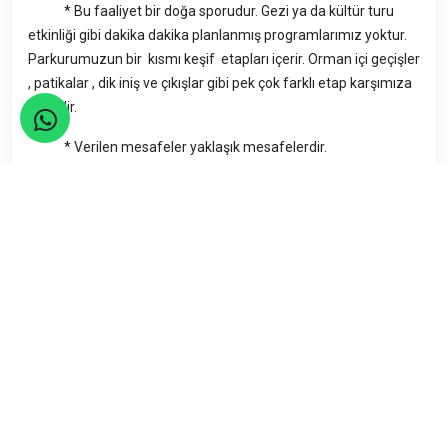
* Bu faaliyet bir doğa sporudur. Gezi ya da kültür turu
etkinliği gibi dakika dakika planlanmış programlarımız yoktur.
Parkurumuzun bir kısmı keşif etapları içerir. Orman içi geçişler
, patikalar , dik iniş ve çıkışlar gibi pek çok farklı etap karşımıza
çıkabilir.
* Verilen mesafeler yaklaşık mesafelerdir.
ETKİNLİKLERDE KAR AMACI YOKTUR.
PAYLAŞIM ESASINA GÖRE MALİYETLENDİRİLİYOR.
BU NEDENLE ETKİNLİĞE YAZILIP GELEMEYEN ARKADAŞLAR
KATILIM PAYINI ÖDEMEKLE YÜKÜMLÜDÜR.
BU KURAL ETKİNLİĞE GELEN KATILIMCILARIN HAKLARINI
KORUMAK ADINA UYGULANMAKTADIR
Araç Durakları
6.30
İncirli E-5 Edirne yönü Ömür Plaza önü
6.45
Mecidiyeköy Y.K.Bank