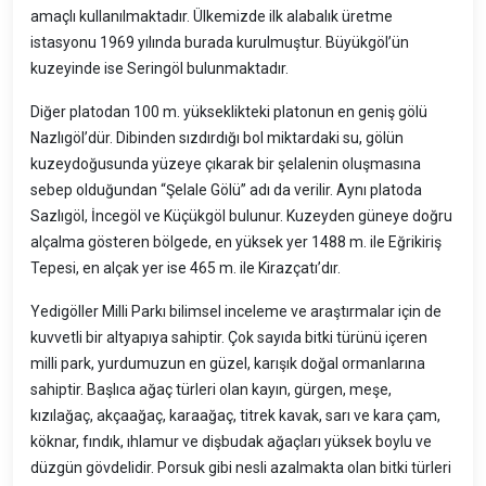
amaçlı kullanılmaktadır. Ülkemizde ilk alabalık üretme
istasyonu 1969 yılında burada kurulmuştur. Büyükgöl’ün
kuzeyinde ise Seringöl bulunmaktadır.
Diğer platodan 100 m. yükseklikteki platonun en geniş gölü
Nazlıgöl’dür. Dibinden sızdırdığı bol miktardaki su, gölün
kuzeydoğusunda yüzeye çıkarak bir şelalenin oluşmasına
sebep olduğundan “Şelale Gölü” adı da verilir. Aynı platoda
Sazlıgöl, İncegöl ve Küçükgöl bulunur. Kuzeyden güneye doğru
alçalma gösteren bölgede, en yüksek yer 1488 m. ile Eğrikiriş
Tepesi, en alçak yer ise 465 m. ile Kirazçatı’dır.
Yedigöller Milli Parkı bilimsel inceleme ve araştırmalar için de
kuvvetli bir altyapıya sahiptir. Çok sayıda bitki türünü içeren
milli park, yurdumuzun en güzel, karışık doğal ormanlarına
sahiptir. Başlıca ağaç türleri olan kayın, gürgen, meşe,
kızılağaç, akçaağaç, karaağaç, titrek kavak, sarı ve kara çam,
köknar, fındık, ıhlamur ve dişbudak ağaçları yüksek boylu ve
düzgün gövdelidir. Porsuk gibi nesli azalmakta olan bitki türleri